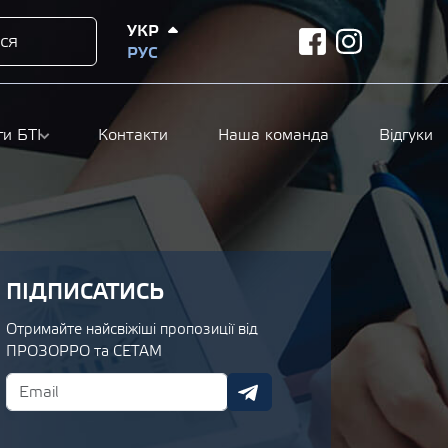
УКР
ся
facebook
instagram
РУС
ги БТІ
Контакти
Наша команда
Відгуки
ПІДПИСАТИСЬ
Отримайте найсвіжіші пропозиції від
ПРОЗОРРО та СЕТАМ