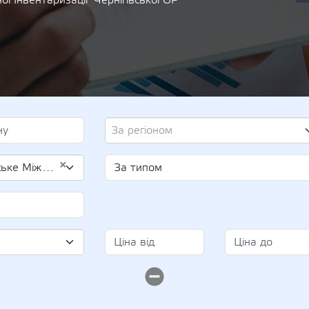
ї Інвентаризації" Чернігівської ОР
За регіоном
×
 Ради (UA-EDR 03358162)