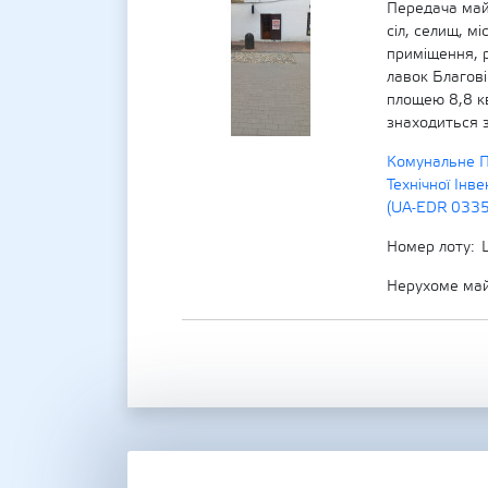
Передача майн
сіл, селищ, мі
приміщення, 
лавок Благові
площею 8,8 кв.
знаходиться з
Комунальне П
Технічної Інве
(UA-EDR 033
Номер лоту
Нерухоме ма