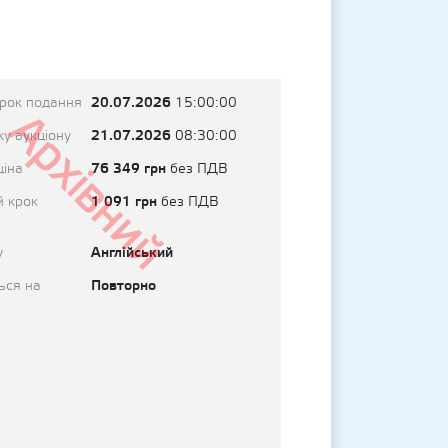
20.07.2026
трок подання
15:00:00
Архівний
21.07.2026
у аукціону
08:30:00
76 349 грн
ціна
без ПДВ
1 091 грн
й крок
без ПДВ
Англійський
у
Повторно
ься на