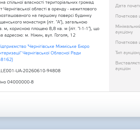
а спільної власності територіальних громад
Дата початк
ст Чернігівської області в оренду - нежитлового
розташованого на першому поверсі будинку
Початкова 
щенського монастиря (літ. "А"), загальною
Мінімальни
 м, корисною площею 8,8 кв. м (літ. "І-1-1"), що
аукціону
а адресою: м. Ніжин, вул. Гоголя, 12
Початкова ц
ідприємство "Чернігівське Міжміське Бюро
Тип аукціон
нтаризації" Чернігівської Обласної Ради
58162)
Виставляєт
аукціон
LLE001-UA-20260610-94808
йно 04000000-8