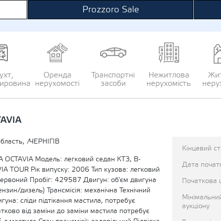
Prozzoro Sale
ухт,
Оренда
Транспортні
Нежитлова
Жи
сировина
нерухомості
засоби
нерухомість
неру
TAVIA
область, /ЧЕРНІГІВ
Кінцевий с
 OCTAVIA Модель: легковий седан КТЗ, В-
Дата початк
A TOUR Рік випуску: 2006 Тип кузова: легковий
червоний Пробіг: 429587 Двигун: об'єм двигуна
Початкова 
бензин/дизель) Трансмісія: механічна Технічний
Мінімальни
игуна: сліди підтікання мастила, потребує
аукціону
тково від заміни до заміни мастила потребує