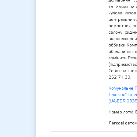
доливання 1,5
та гальмівна 
кузова: кузо
центральний 
ремонтних, з
салону: сидін
відновлюваних
оббивки Комп
обладнання: к
замінити Рези
(підприємство
Сервісна книж
252 71 30.
Комунальне П
Технічної Інве
(UA-EDR 033
Номер лоту
Легкові авто