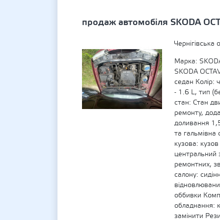
продаж автомобіля SKODA OC
Чернігівська 
Марка: SKODA
SKODA OCTAVI
седан Колір: 
- 1.6 L, тип (
стан: Стан дв
ремонту, дода
доливання 1,5
та гальмівна 
кузова: кузо
центральний 
ремонтних, з
салону: сидін
відновлюваних
оббивки Комп
обладнання: к
замінити Рези