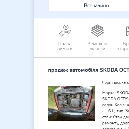
Все майно
Права
Земельні
Бр
вимоги
ділянки
втор
продаж автомобіля SKODA OC
Чернігівська 
Марка: SKODA
SKODA OCTAVI
седан Колір: 
- 1.6 L, тип (
стан: Стан дв
ремонту, дода