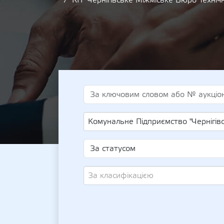
КП "Чернігівське Міжміське Бюро Технічно
Комунальне Підприємство "Чернігівське Міжміське Бюро Технічної Інвентаризації" Чернігівської Обласної
За класифікацією