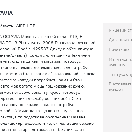
TAVIA
область, /ЧЕРНІГІВ
Кінцевий с
 OCTAVIA Модель: легковий седан КТЗ, В-
Дата початк
A TOUR Рік випуску: 2006 Тип кузова: легковий
червоний Пробіг: 429587 Двигун: об'єм двигуна
Початкова 
бензин/дизель) Трансмісія: механічна Технічний
Мінімальни
игуна: сліди підтікання мастила, потребує
аукціону
тково від заміни до заміни мастила потребує
 л мастила Стан трансмісії: задовільний Підвіска
Тип аукціон
система: колодки потребують заміни Стан
Виставляєт
в авто має багато місць пошкоджених ржею,
аукціон
замок потребує ремонту, кузов потребує
варювальних та фарбувальних робіт Стан
ня салону пошкоджені, салон потребує
 робіт (хімчистка та підшивка внутрішньої
лектація та додаткове обладнання: Наявне
ондиціонер, аудіосистема; сигналізацію бажано
на літня Історія автомобіля: Власник- один