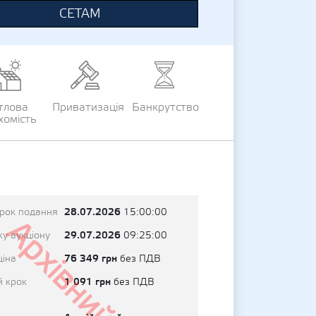
СЕТАМ
тлова
Приватизація
Банкрутство
хомість
28.07.2026
трок подання
15:00:00
Архівний
29.07.2026
у аукціону
09:25:00
76 349 грн
ціна
без ПДВ
1 091 грн
й крок
без ПДВ