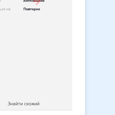
Англійський
у
Повторно
ься на
Знайти схожий