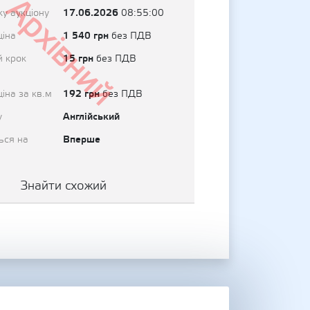
Архівний
17.06.2026
у аукціону
08:55:00
1 540 грн
ціна
без ПДВ
15 грн
й крок
без ПДВ
192 грн
іна за кв.м
без ПДВ
Англійський
у
Вперше
ься на
Знайти схожий