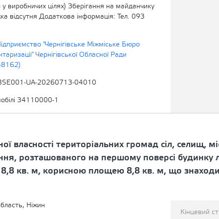
 у виробничих цілях) Зберігання на майданчику
ка відсутня Додаткова інформація: Тел. 093
ідприємство "Чернігівське Міжміське Бюро
нтаризації" Чернігівської Обласної Ради
58162)
BSE001-UA-20260713-04010
мобілі 34110000-1
ої власності територіальних громад сіл, селищ, міс
ння, розташованого на першому поверсі будинку 
,8 кв. м, корисною площею 8,8 кв. м, що знаходит
область, Ніжин
Кінцевий с