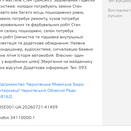
 л мастила Стан трансмісії: задовільний Підвіска
Тип аукціон
система: колодки потребують заміни Стан
Виставляєт
в авто має багато місць пошкоджених ржею,
аукціон
замок потребує ремонту, кузов потребує
варювальних та фарбувальних робіт Стан
ня салону пошкоджені, салон потребує
 робіт (хімчистка та підшивка внутрішньої
лектація та додаткове обладнання: Наявне
ондиціонер, аудіосистема; сигналізацію бажано
на літня Історія автомобіля: Власник- один
 у виробничих цілях) Зберігання на майданчику
ка відсутня Додаткова інформація: Тел. 093
ідприємство "Чернігівське Міжміське Бюро
нтаризації" Чернігівської Обласної Ради
58162)
BSE001-UA-20260721-41459
мобілі 34110000-1