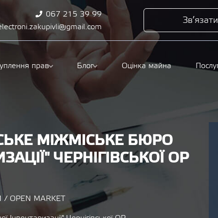
067 215 39 99
Зв’язати
electroni.zakupivli@gmail.com
туплення прав
Блог
Оцінка майна
Послу
ВСЬКЕ МІЖМІСЬКЕ БЮРО
ЗАЦІЇ" ЧЕРНІГІВСЬКОЇ ОР
 / OPEN MARKET