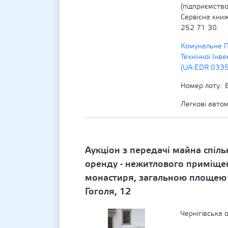
(підприємство
Сервісна книж
252 71 30.
Комунальне П
Технічної Інве
(UA-EDR 033
Номер лоту
Легкові авто
Аукціон з передачі майна спільн
оренду - нежитлового приміще
монастиря, загальною площею 8
Гоголя, 12
Чернігівська 