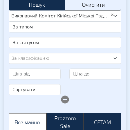
Пошук
Очистити
×
Виконавчий Комітет Кілійської Міської Ради (UA-EDR 04057020)
За класифікацією
Prozzoro
СЕТАМ
Все майно
Sale