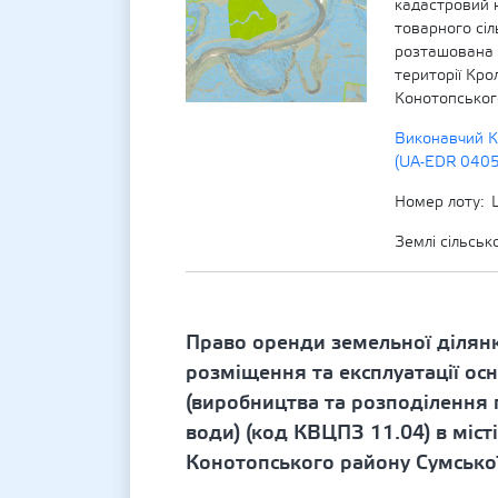
кадастровий 
товарного сі
розташована 
території Кро
Конотопського
Виконавчий К
(UA-EDR 040
Номер лоту
Землі сільсь
Право оренди земельної ділян
розміщення та експлуатації осн
(виробництва та розподілення 
води) (код КВЦПЗ 11.04) в міст
Конотопського району Сумської