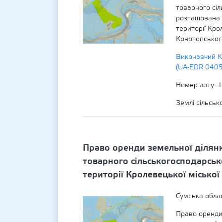
товарного сі
розташована 
території Кро
Конотопського
Виконавчий К
(UA-EDR 040
Номер лоту
Землі сільсь
Право оренди земельної ділян
товарного сільськогосподарсь
території Кролевецької міської
Сумська обла
Право оренди