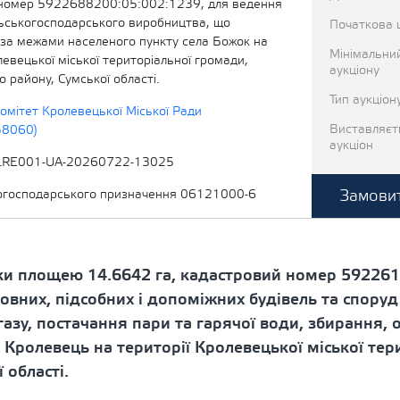
номер 5922688200:05:002:1239, для ведення
льськогосподарського виробництва, що
Початкова 
за межами населеного пункту села Божок на
Мінімальни
левецької міської територіальної громади,
аукціону
 району, Сумської області.
Тип аукціон
омітет Кролевецької Міської Ради
Виставляєт
58060)
аукціон
LRE001-UA-20260722-13025
Замовит
когосподарського призначення 06121000-6
ки площею 14.6642 га, кадастровий номер 592261
овних, підсобних і допоміжних будівель та споруд
газу, постачання пари та гарячої води, збирання,
і Кролевець на території Кролевецької міської те
 області.