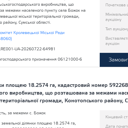
льськогосподарського виробництва, що
Початкова 
за межами населеного пункту села Божок на
Мінімальни
левецької міської територіальної громади,
аукціону
 району, Сумської області.
Тип аукціон
омітет Кролевецької Міської Ради
Виставляєт
58060)
аукціон
LRE001-UA-20260722-64981
Замовит
когосподарського призначення 06121000-6
ки площею 18.2574 га, кадастровий номер 592268
кого виробництва, що розташована за межами нас
 територіальної громади, Конотопського району, С
сть, за межами с. Божок
Кінцевий с
 земельної ділянки площею 18.2574 га,
Дата початк