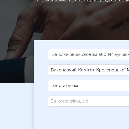
Виконавчий Комітет Кролевецької Місь
Виконавчий Комітет Кролевецької Міської Ради (UA-E
За класифікацією