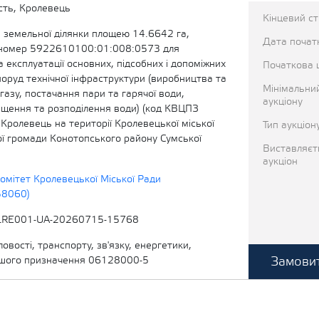
сть, Кролевець
Кінцевий с
 земельної ділянки площею 14.6642 га,
Дата початк
 номер 5922610100:01:008:0573 для
 експлуатації основних, підсобних і допоміжних
Початкова 
поруд технічної інфраструктури (виробництва та
Мінімальни
газу, постачання пари та гарячої води,
аукціону
ищення та розподілення води) (код КВЦПЗ
і Кролевець на території Кролевецької міської
Тип аукціон
ої громади Конотопського району Сумської
Виставляєт
аукціон
омітет Кролевецької Міської Ради
58060)
LRE001-UA-20260715-15768
овості, транспорту, зв'язку, енергетики,
Замовит
ншого призначення 06128000-5