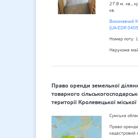
27.8 м. кв., 
кв.
Виконавчий К
(UA-EDR 040
Номер лоту
Нерухоме ма
Право оренди земельної ділян
товарного сільськогосподарсь
території Кролевецької міської
Сумська обла
Право оренди
кадастровий 