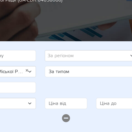
кої Ради (UA-EDR 04058060)
За регіоном
×
DR 04058060)