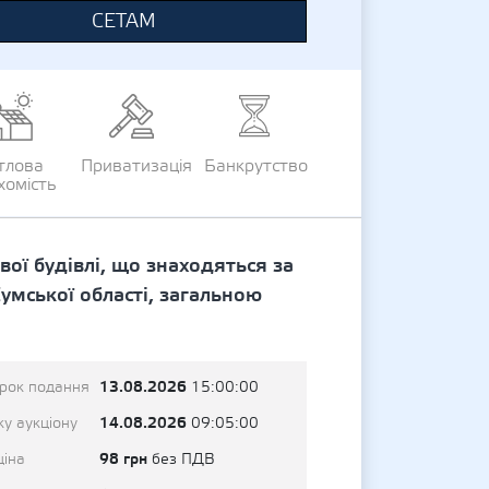
СЕТАМ
тлова
Приватизація
Банкрутство
хомість
ї будівлі, що знаходяться за
умської області, загальною
13.08.2026
трок подання
15:00:00
14.08.2026
у аукціону
09:05:00
98 грн
ціна
без ПДВ