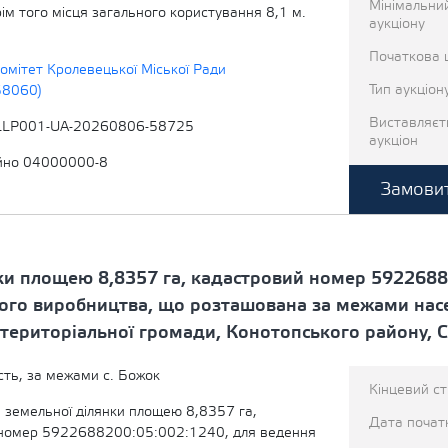
Мінімальни
крім того місця загального користування 8,1 м.
аукціону
Початкова ц
омітет Кролевецької Міської Ради
Тип аукціон
58060)
Виставляєт
LLP001-UA-20260806-58725
аукціон
йно 04000000-8
Замовит
ки площею 8,8357 га, кадастровий номер 5922688
кого виробництва, що розташована за межами нас
 територіальної громади, Конотопського району, С
сть, за межами с. Божок
Кінцевий с
 земельної ділянки площею 8,8357 га,
Дата початк
номер 5922688200:05:002:1240, для ведення