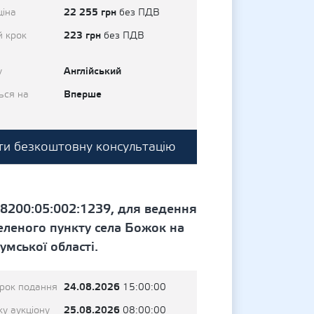
22 255 грн
ціна
без ПДВ
223 грн
й крок
без ПДВ
Англійський
у
Вперше
ься на
и безкоштовну консультацію
8200:05:002:1239, для ведення
еленого пункту села Божок на
умської області.
24.08.2026
трок подання
15:00:00
25.08.2026
у аукціону
08:00:00