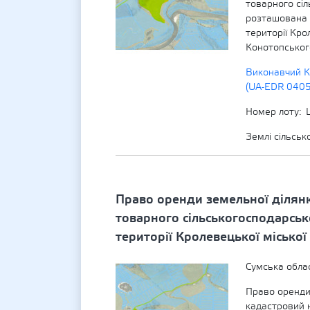
товарного сі
розташована 
території Кро
Конотопського
Виконавчий К
(UA-EDR 040
Номер лоту
Землі сільсь
Право оренди земельної ділян
товарного сільськогосподарсь
території Кролевецької міської
Сумська обла
Право оренди
кадастровий 