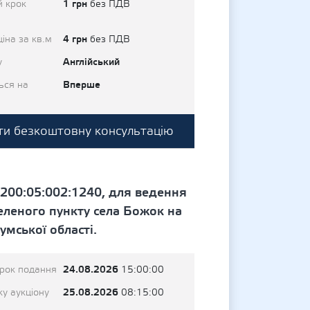
1 грн
й крок
без ПДВ
4 грн
іна за кв.м
без ПДВ
Англійський
у
Вперше
ься на
и безкоштовну консультацію
200:05:002:1240, для ведення
еленого пункту села Божок на
умської області.
24.08.2026
трок подання
15:00:00
25.08.2026
у аукціону
08:15:00