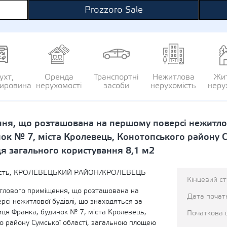
Prozzoro Sale
ухт,
Оренда
Транспортні
Нежитлова
Жи
сировина
нерухомості
засоби
нерухомість
неру
я, що розташована на першому поверсі нежитлово
ок № 7, міста Кролевець, Конотопського району С
ця загального користування 8,1 м2
асть, КРОЛЕВЕЦЬКИЙ РАЙОН/КРОЛЕВЕЦЬ
Кінцевий с
тлового приміщення, що розташована на
Дата початк
сі нежитлової будівлі, що знаходяться за
иця Франка, будинок № 7, міста Кролевець,
Початкова 
о району Сумської області, загальною площею