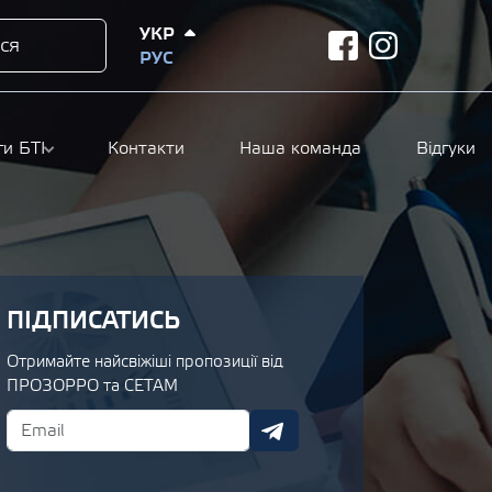
УКР
ся
facebook
instagram
РУС
ги БТІ
Контакти
Наша команда
Відгуки
ПІДПИСАТИСЬ
Отримайте найсвіжіші пропозиції від
ПРОЗОРРО та СЕТАМ