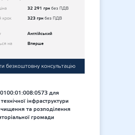
32 291 грн
ціна
без ПДВ
323 грн
й крок
без ПДВ
Англійський
у
Вперше
ься на
и безкоштовну консультацію
0100:01:008:0573 для
 технічної інфраструктури
 очищення та розподілення
риторіальної громади