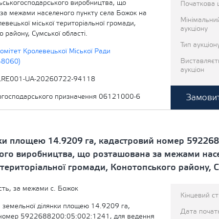
льськогосподарського виробництва, що
Початкова 
за межами населеного пункту села Божок на
Мінімальни
левецької міської територіальної громади,
аукціону
 району, Сумської області.
Тип аукціон
омітет Кролевецької Міської Ради
Виставляєт
58060)
аукціон
LRE001-UA-20260722-94118
Замовит
когосподарського призначення 06121000-6
ки площею 14.9209 га, кадастровий номер 592268
кого виробництва, що розташована за межами нас
 територіальної громади, Конотопського району, С
сть, за межами с. Божок
Кінцевий с
 земельної ділянки площею 14.9209 га,
Дата початк
номер 5922688200:05:002:1241, для ведення