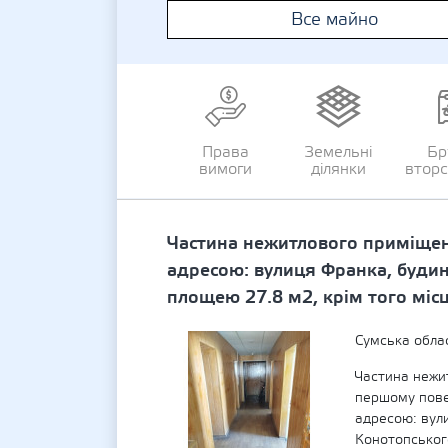
Все майно
Права
Земельні
Бр
вимоги
ділянки
втор
Частина нежитлового приміщенн
адресою: вулиця Франка, будин
площею 27.8 м2, крім того міс
Сумська обл
Частина нежи
першому повер
адресою: вул
Конотопськог