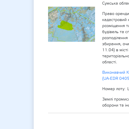
Сумська обла
Право оренди
кадастровий
розміщення та
будівель та с
розподілення 
збирання, оч
11.04) в міст
територіальн
області.
Виконавчий К
(UA-EDR 040
Номер лоту
Землі промисл
оборони та і