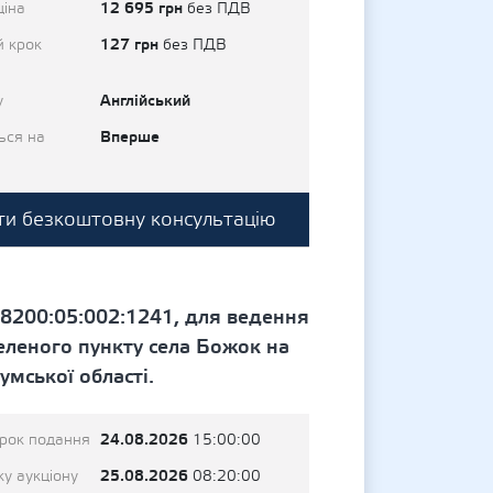
12 695 грн
ціна
без ПДВ
127 грн
й крок
без ПДВ
Англійський
у
Вперше
ься на
и безкоштовну консультацію
8200:05:002:1241, для ведення
еленого пункту села Божок на
умської області.
24.08.2026
трок подання
15:00:00
25.08.2026
у аукціону
08:20:00