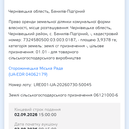
Чернівецька область, Банилів-Підгірний
Право оренди земельної ділянки комунальної форми
власності, місце розташування: Чернівецька область,
Чернівецький район, с. Банилів-Підгірний, -, кадастровий
номер: 7324580500:03:003:0187, - площею 3,9378 га;
категорія земель: землі сг призначення -, цільове
призначення: 01.01 - для товарного
сільськогосподарського виробництва
Сторожинецька Міська Рада
(UA-EDR 04062179)
Номер лоту
LRE001-UA-20260730-50045
Землі сільськогосподарського призначення 06121000-6
Кінцевий строк подання
02.09.2026
15:00:00
Дата початку аукціону