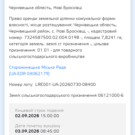
Чернівецька область, Нові Бросківці
Право оренди земельної ділянки комунальної форми
власності, місце розташування: Чернівецька область,
Чернівецький район, с. Нові Бросківці, -, кадастровий
номер: 7324587500:02:004:0198 -, площею 7,8241 га;
категорія земель: землі сг призначення -, цільове
призначення: 01.01 - для товарного
сільськогосподарського виробництва
Сторожинецька Міська Рада
(UA-EDR 04062179)
Номер лоту
LRE001-UA-20260730-08400
Землі сільськогосподарського призначення 06121000-6
Кінцевий строк подання
02.09.2026
15:00:00
Дата початку аукціону
03.09.2026
08:45:00