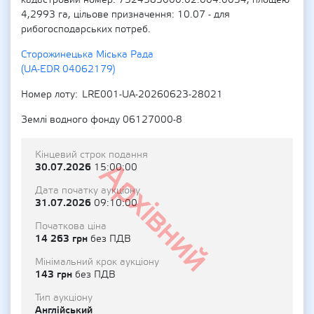
кадастровий номер: 7324583000:02:004:0034, площею
4,2993 га, цільове призначення: 10.07 - для
рибогосподарських потреб.
Сторожинецька Міська Рада
(UA-EDR 04062179)
Номер лоту
LRE001-UA-20260623-28021
Землі водного фонду 06127000-8
Кінцевий строк подання
Архівний
30.07.2026
15:00:00
Дата початку аукціону
31.07.2026
09:10:00
Початкова ціна
14 263 грн
без ПДВ
Мінімальний крок аукціону
143 грн
без ПДВ
Тип аукціону
Англійський