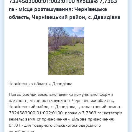
7324583000:01:002:0100 площею 7,7363
га - місце розташування: Чернівецька
область, Чернівецький район, с. Давидівка
Чернівецька область, Давидівка
Право оренди земельної ділянки комунальної форми
власності, місце розташування: Чернівецька область,
Чернівецький район, с. Давидівка, -, кадастровий номер:
7324583000:01:002:0100, площею 7,7363 га; категорія
земель: землі сг призначення -, цільове призначення:
01.01 - для товарного сільськогосподарського
виробництва