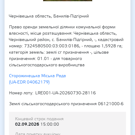
Чернівецька область, Банилів-Підгірний
Право оренди земельної ділянки комунальної форми
власності, місце розташування: Чернівецька область,
Чернівецький район, с. Банилів-Підгірний, -, кадастровий
номер: 7324580500:03:003:0186, - площею 1,5928 га;
категорія земель: землі сг призначення -, цільове
призначення: 01.01 - для товарного
сільськогосподарського виробництва
Сторожинецька Міська Рада
(UA-EDR 04062179)
Номер лоту
LRE001-UA-20260730-28116
Землі сільськогосподарського призначення 06121000-6
Кінцевий строк подання
02.09.2026
15:00:00
Дата початку аукціону