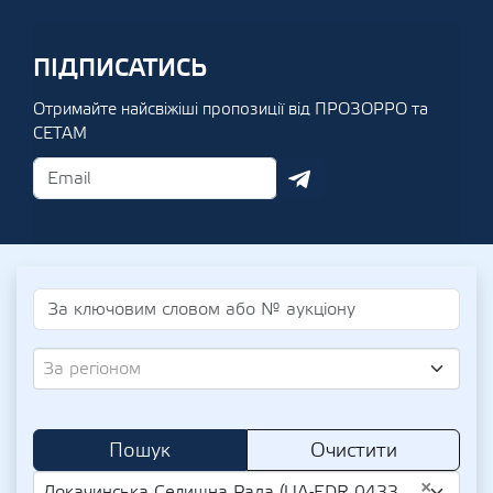
ПІДПИСАТИСЬ
Отримайте найсвіжіші пропозиції від ПРОЗОРРО та
СЕТАМ
За регіоном
Пошук
Очистити
×
Локачинська Селищна Рада (UA-EDR 04332182)