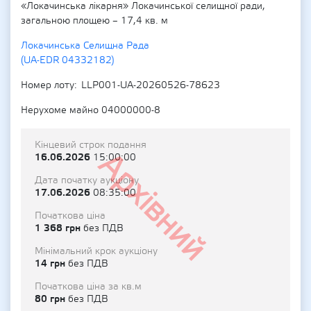
«Локачинська лікарня» Локачинської селищної ради,
загальною площею – 17,4 кв. м
Локачинська Селищна Рада
(UA-EDR 04332182)
Номер лоту
LLP001-UA-20260526-78623
Нерухоме майно 04000000-8
Кінцевий строк подання
Архівний
16.06.2026
15:00:00
Дата початку аукціону
17.06.2026
08:35:00
Початкова ціна
1 368 грн
без ПДВ
Мінімальний крок аукціону
14 грн
без ПДВ
Початкова ціна за кв.м
80 грн
без ПДВ