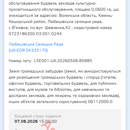
обслуговування будівель закладів культурно-
просвітницького обслуговування, площею 0,0600 га, що
знаходиться за адресою: Волинська область, Камінь-
Каширський район, Любешівська селищна рада,
с.В’язівне, по вул. Шевченка,42 ; кадастровий номер
0723186300:03:001:0244
Любешівська Селищна Рада
(UA-EDR 04333170)
Номер лоту
LSE001-UA-20260506-85885
Землі громадської забудови (землі, які використовуються
для розміщення громадських будівель і споруд (готелів,
офісних будівель, торговельних будівель, для публічних
виступів, для музеїв та бібліотек, для навчальних та
дослідних закладів, для лікарень та оздоровчих закладів),
інших об'єктів загального користування) 06112000-0
Кінцевий строк подання
07.06.2026
15:00:00