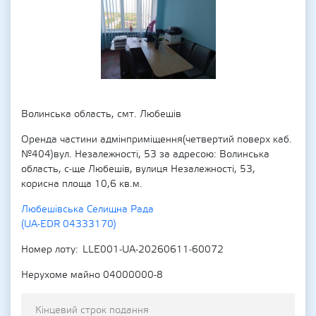
Волинська область, смт. Любешів
Оренда частини адмінприміщення(четвертий поверх каб.
№404)вул. Незалежності, 53 за адресою: Волинська
область, с-ще Любешів, вулиця Незалежності, 53,
корисна площа 10,6 кв.м.
Любешівська Селищна Рада
(UA-EDR 04333170)
Номер лоту
LLE001-UA-20260611-60072
Нерухоме майно 04000000-8
Кінцевий строк подання