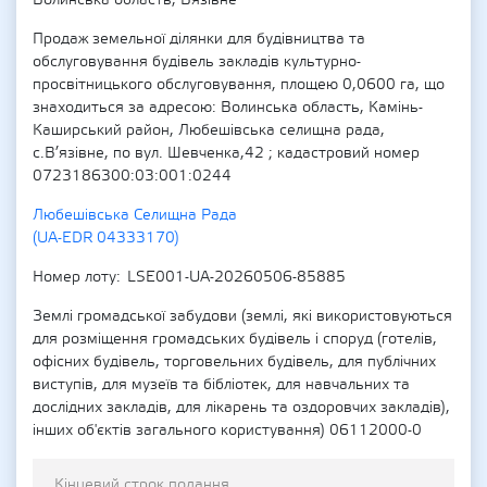
Волинська область, Вязівне
Продаж земельної ділянки для будівництва та
обслуговування будівель закладів культурно-
просвітницького обслуговування, площею 0,0600 га, що
знаходиться за адресою: Волинська область, Камінь-
Каширський район, Любешівська селищна рада,
с.В’язівне, по вул. Шевченка,42 ; кадастровий номер
0723186300:03:001:0244
Любешівська Селищна Рада
(UA-EDR 04333170)
Номер лоту
LSE001-UA-20260506-85885
Землі громадської забудови (землі, які використовуються
для розміщення громадських будівель і споруд (готелів,
офісних будівель, торговельних будівель, для публічних
виступів, для музеїв та бібліотек, для навчальних та
дослідних закладів, для лікарень та оздоровчих закладів),
інших об'єктів загального користування) 06112000-0
Кінцевий строк подання