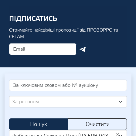
ПІДПИСАТИСЬ
Отримайте найсвіжіші пропозиції від ПРОЗОРРО та
СЕТАМ
За регіоном
Пошук
Очистити
×
Любешівська Селищна Рада (UA-EDR 04333170)