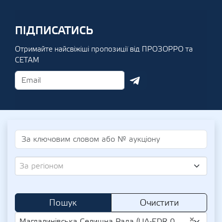
ПІДПИСАТИСЬ
Отримайте найсвіжіші пропозиції від ПРОЗОРРО та
СЕТАМ
За регіоном
Пошук
Очистити
×
Магдалинівська Селищна Рада (UA-EDR 04338405)