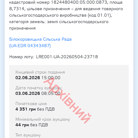
кадастровий номер 1824480400:05:000:0873, площа
8,7314, цільове призначення – для ведення товарного
сільськогосподарського виробництва (код 01.01),
категорія земель: землі сільськогосподарського
призначення
Білокоровицька Сільська Рада
(UA-EDR 04343487)
Номер лоту
LRE001-UA-20260504-23718
Кінцевий строк подання
Архівний
02.06.2026
15:00:00
Дата початку аукціону
03.06.2026
08:05:00
Початкова ціна
4 351 грн
без ПДВ
Мінімальний крок аукціону
44 грн
без ПДВ
Тип аукціону