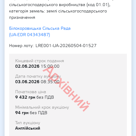
сільськогосподарського виробництва (код 01.01),
категорія земель: землі сільськогосподарського
призначення
Білокоровицька Сільська Рада
(UA-EDR 04343487)
Номер лоту
LRE001-UA-20260504-01527
Кінцевий строк подання
Архівний
02.06.2026
15:00:00
Дата початку аукціону
03.06.2026
08:35:00
Початкова ціна
9 432 грн
без ПДВ
Мінімальний крок аукціону
94 грн
без ПДВ
Тип аукціону
Англійський