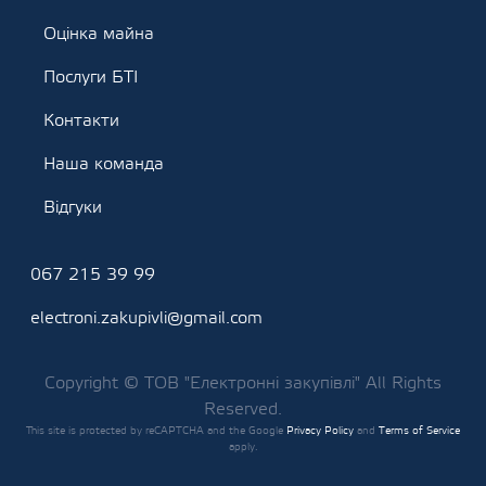
Оцінка майна
Послуги БТІ
Контакти
Наша команда
Відгуки
067 215 39 99
electroni.zakupivli@gmail.com
Copyright © ТОВ "Електронні закупівлі" All Rights
Reserved.
This site is protected by reCAPTCHA and the Google
Privacy Policy
and
Terms of Service
apply.