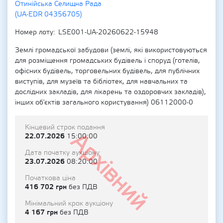
Отинійська Селищна Рада
(UA-EDR 04356705)
Номер лоту
LSE001-UA-20260622-15948
Землі громадської забудови (землі, які використовуються
для розміщення громадських будівель і споруд (готелів,
офісних будівель, торговельних будівель, для публічних
виступів, для музеїв та бібліотек, для навчальних та
дослідних закладів, для лікарень та оздоровчих закладів),
інших об'єктів загального користування) 06112000-0
Кінцевий строк подання
Архівний
22.07.2026
15:00:00
Дата початку аукціону
23.07.2026
08:20:00
Початкова ціна
416 702 грн
без ПДВ
Мінімальний крок аукціону
4 167 грн
без ПДВ