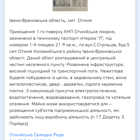
Івано-Франківська область, смт. Отинія
Приміщення 1-го поверху КНП Отинійська лікарня,
зазначеної в технічному паспорті літерою "Л", під
номером 1-4 площею 21.9 кв.м., по вул.С.Стрільців, буд.5
смт.Отинія Коломийського району Івано-Франківської
області. Даний об'єкт розташований в центральній
частині населеного пункту. Розвинена інфраструктура,
високий пішохідний та транспортний потік. Нежитлова
будівля побудована із цегли, в задовільному стані, вікна
металопластикові, двері - дерев'яні, підлога керамічна
плитка. З комунікацій присутнє електропостачання,
водопостачання, водовідведення, газопровід та котельне
опалення. Майно може використовуватися для –
розміщення суб’єктів підприємницької діяльності, які
здійснюють іншу виробничу діяльність (п.17 Додатку 3
Порядку)
Отинійська Селищна Рада