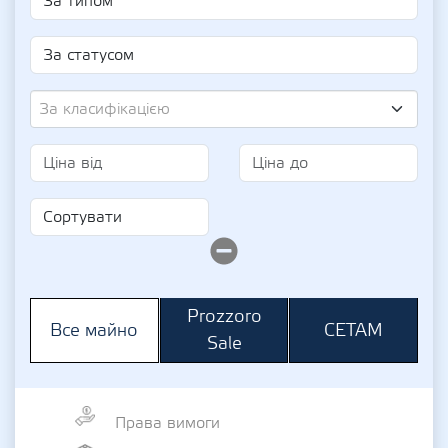
За класифікацією
Prozzoro
СЕТАМ
Все майно
Sale
Права вимоги