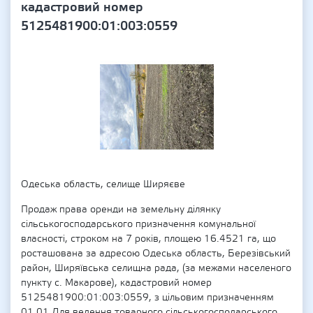
кадастровий номер
5125481900:01:003:0559
Одеська область, селище Ширяєве
Продаж права оренди на земельну ділянку
сільськогосподарського призначення комунальної
власності, строком на 7 років, площею 16.4521 га, що
росташована за адресою Одеська область, Березівський
район, Ширяївська селищна рада, (за межами населеного
пункту с. Макарове), кадастровий номер
5125481900:01:003:0559, з цільовим призначенням
01.01 Для ведення товарного сільськогосподарського