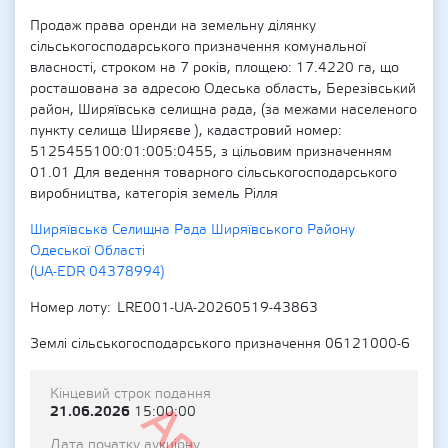
Продаж права оренди на земельну ділянку
сільськогосподарського призначення комунальної
власності, строком на 7 років, площею: 17.4220 га, що
росташована за адресою Одеська область, Березівський
район, Ширяївська селищна рада, (за межами населеного
пункту селища Ширяєве ), кадастровий номер:
5125455100:01:005:0455, з цільовим призначенням
01.01 Для ведення товарного сільськогосподарського
виробництва, категорія земель Рілля
Ширяївська Селищна Рада Ширяївського Району
Одеської Області
(UA-EDR 04378994)
Номер лоту
LRE001-UA-20260519-43863
Землі сільськогосподарського призначення 06121000-6
Кінцевий строк подання
21.06.2026
15:00:00
Дата початку аукціону