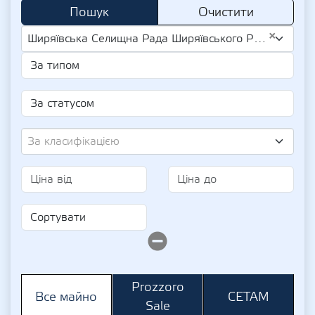
Пошук
Очистити
×
Ширяївська Селищна Рада Ширяївського Району Одеської Області (UA-EDR 04378994)
За класифікацією
Prozzoro
СЕТАМ
Все майно
Sale