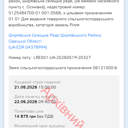
район, Ширяївська селищна рада, (за межами населеного
пункту с. Осинівка), кадастровий номер:
5125484700:01:001:0568, з цільовим призначенням
01.01 Для ведення товарного сільськогосподарського
виробництва, категорія земель Рілля
Ширяївська Селищна Рада Ширяївського Району
Одеської Області
(UA-EDR 04378994)
Номер лоту
LRE001-UA-20260519-20327
Землі сільськогосподарського призначення 06121000-6
Кінцевий строк подання
Архівний
21.06.2026
15:00:00
Дата початку аукціону
22.06.2026
09:40:00
Початкова ціна
14 875 грн
без ПДВ
Мінімальний крок аукціону