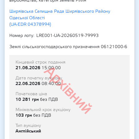
виробництва, категорія земель Рілля
Ширяївська Селищна Рада Ширяївського Району
Одеської Області
(UA-EDR 04378994)
Номер лоту
LRE001-UA-20260519-79993
Землі сільськогосподарського призначення 06121000-6
Кінцевий строк подання
Архівний
21.06.2026
15:00:00
Дата початку аукціону
22.06.2026
08:40:00
Початкова ціна
10 281 грн
без ПДВ
Мінімальний крок аукціону
103 грн
без ПДВ
Тип аукціону
Англійський