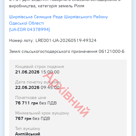
виробництва, категорія земель Рілля
Ширяївська Селищна Рада Ширяївського Району
Одеської Області
(UA-EDR 04378994)
Номер лоту
LRE001-UA-20260519-49324
Землі сільськогосподарського призначення 06121000-6
Кінцевий строк подання
Архівний
21.06.2026
15:00:00
Дата початку аукціону
22.06.2026
09:45:00
Початкова ціна
76 711 грн
без ПДВ
Мінімальний крок аукціону
767 грн
без ПДВ
Тип аукціону
Англійський