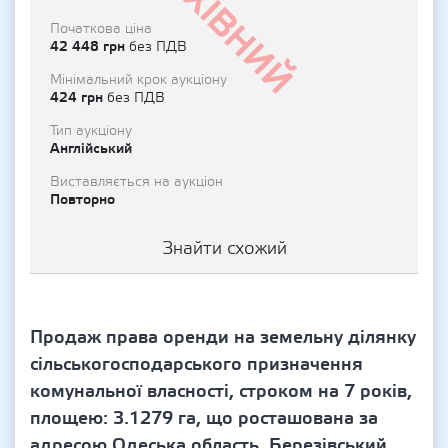
Архівний
Початкова ціна
42 448 грн
без ПДВ
Мінімальний крок аукціону
424 грн
без ПДВ
Тип аукціону
Англійський
Виставляється на аукціон
Повторно
Знайти схожий
Продаж права оренди на земельну ділянку
сільськогосподарського призначення
комунальної власності, строком на 7 років,
площею: 3.1279 га, що росташована за
адресою Одеська область, Березівський