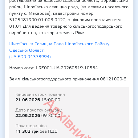
росташована за адресою Одеська область, Березівський
район, Ширяївська селищна рада, (за межами населеного
пункту с. Макарове), кадастровий номер
5125481900:01:003:0422, з цільовим призначенням
01.01 Для ведення товарного сільськогосподарського
виробництва, категорія земель Рілля
Ширяївська Селищна Рада Ширяївського Району
Одеської Області
(UA-EDR 04378994)
Номер лоту
LRE001-UA-20260519-10584
Землі сільськогосподарського призначення 06121000-6
Кінцевий строк подання
Архівний
21.06.2026
15:00:00
Дата початку аукціону
22.06.2026
09:30:00
Початкова ціна
11 302 грн
без ПДВ