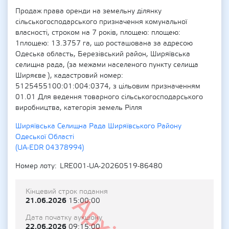
Продаж права оренди на земельну ділянку
сільськогосподарського призначення комунальної
власності, строком на 7 років, площею: площею:
1площею: 13.3757 га, що росташована за адресою
Одеська область, Березівський район, Ширяївська
селищна рада, (за межами населеного пункту селища
Ширяєве ), кадастровий номер:
5125455100:01:004:0374, з цільовим призначенням
01.01 Для ведення товарного сільськогосподарського
виробництва, категорія земель Рілля
Ширяївська Селищна Рада Ширяївського Району
Одеської Області
(UA-EDR 04378994)
Номер лоту
LRE001-UA-20260519-86480
Кінцевий строк подання
21.06.2026
15:00:00
Дата початку аукціону
22.06.2026
09:15:00