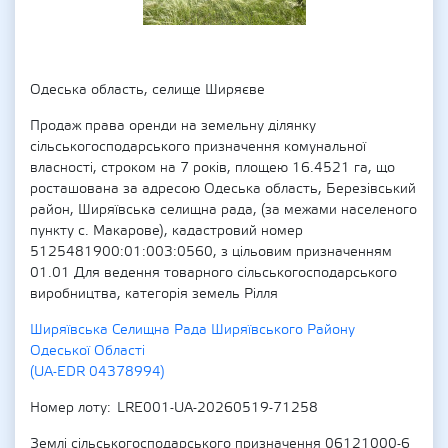
Одеська область, селище Ширяєве
Продаж права оренди на земельну ділянку
сільськогосподарського призначення комунальної
власності, строком на 7 років, площею 16.4521 га, що
росташована за адресою Одеська область, Березівський
район, Ширяївська селищна рада, (за межами населеного
пункту с. Макарове), кадастровий номер
5125481900:01:003:0560, з цільовим призначенням
01.01 Для ведення товарного сільськогосподарського
виробництва, категорія земель Рілля
Ширяївська Селищна Рада Ширяївського Району
Одеської Області
(UA-EDR 04378994)
Номер лоту
LRE001-UA-20260519-71258
Землі сільськогосподарського призначення 06121000-6