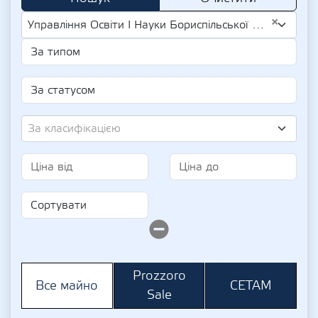
×
Управління Освіти І Науки Бориспільської Міської Ради (UA-EDR 05408355)
За класифікацією
Prozzoro
СЕТАМ
Все майно
Sale