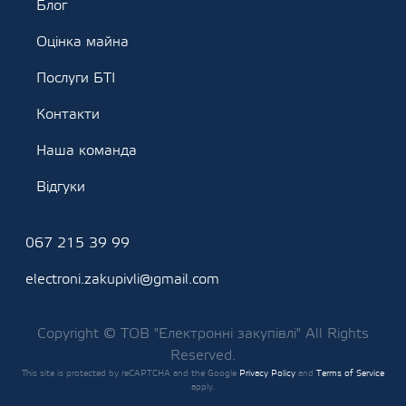
Блог
Оцінка майна
Послуги БТІ
Контакти
Наша команда
Відгуки
067 215 39 99
electroni.zakupivli@gmail.com
Copyright © ТОВ "Електронні закупівлі" All Rights
Reserved.
This site is protected by reCAPTCHA and the Google
Privacy Policy
and
Terms of Service
apply.