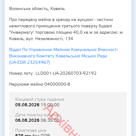
Волинська область, Ковель
Про передачу майна в оренду на аукціоні - частини
нежитлового приміщення третього поверху будівлі
"Універмагу" торговою площею 40,0 кв.м за адресою: м.
Ковель, вул. Незалежності, 134
Відділ По Управлінню Майном Комунальної Власності
Виконавчого Комітету Ковельської Міської Ради
(UA-EDR 23254967)
Номер лоту
LLD001-UA-20260703-92192
Нерухоме майно 04000000-8
Кінцевий строк подання
Архівний
05.08.2026
15:00:00
Дата початку аукціону
06.08.2026
06:35:00
Початкова ціна
879 грн