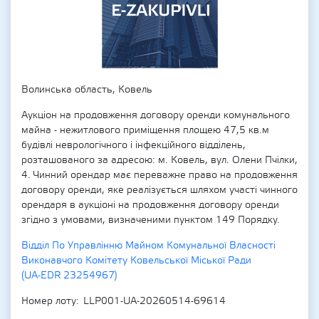
Волинська область, Ковель
Аукціон на продовження договору оренди комунального
майна - нежитлового приміщення площею 47,5 кв.м
будівлі неврологічного і інфекційного відділень,
розташованого за адресою: м. Ковель, вул. Олени Пчілки,
4. Чинний орендар має переважне право на продовження
договору оренди, яке реалізується шляхом участі чинного
орендаря в аукціоні на продовження договору оренди
згідно з умовами, визначеними пунктом 149 Порядку.
Відділ По Управлінню Майном Комунальної Власності
Виконавчого Комітету Ковельської Міської Ради
(UA-EDR 23254967)
Номер лоту
LLP001-UA-20260514-69614