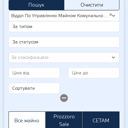
Пошук
Очистити
×
Відділ По Управлінню Майном Комунальної Власності Виконавчого Комітету Ковельської Міської Ради (UA-EDR 23254967)
За класифікацією
Prozzoro
СЕТАМ
Все майно
Sale