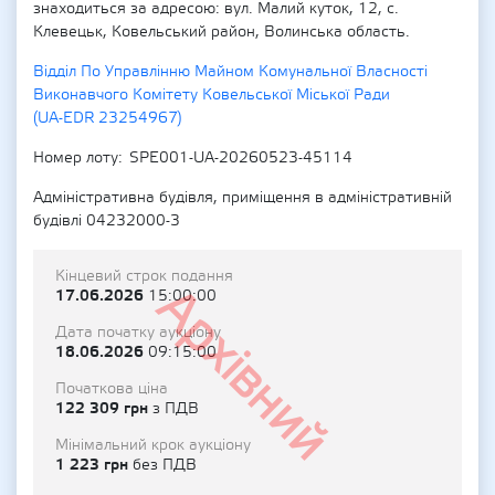
знаходиться за адресою: вул. Малий куток, 12, с.
Клевецьк, Ковельський район, Волинська область.
Відділ По Управлінню Майном Комунальної Власності
Виконавчого Комітету Ковельської Міської Ради
(UA-EDR 23254967)
Номер лоту
SPE001-UA-20260523-45114
Адміністративна будівля, приміщення в адміністративній
будівлі 04232000-3
Кінцевий строк подання
Архівний
17.06.2026
15:00:00
Дата початку аукціону
18.06.2026
09:15:00
Початкова ціна
122 309 грн
з ПДВ
Мінімальний крок аукціону
1 223 грн
без ПДВ