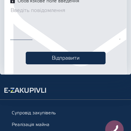
Обов’язкове поле введення
Супровід закупівель
Реалізація майна