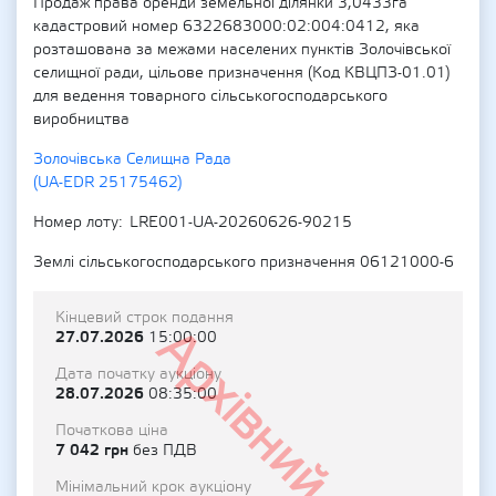
Продаж права оренди земельної ділянки 3,0433га
кадастровий номер 6322683000:02:004:0412, яка
розташована за межами населених пунктів Золочівської
селищної ради, цільове призначення (Код КВЦПЗ-01.01)
для ведення товарного сільськогосподарського
виробництва
Золочівська Селищна Рада
(UA-EDR 25175462)
Номер лоту
LRE001-UA-20260626-90215
Землі сільськогосподарського призначення 06121000-6
Кінцевий строк подання
Архівний
27.07.2026
15:00:00
Дата початку аукціону
28.07.2026
08:35:00
Початкова ціна
7 042 грн
без ПДВ
Мінімальний крок аукціону