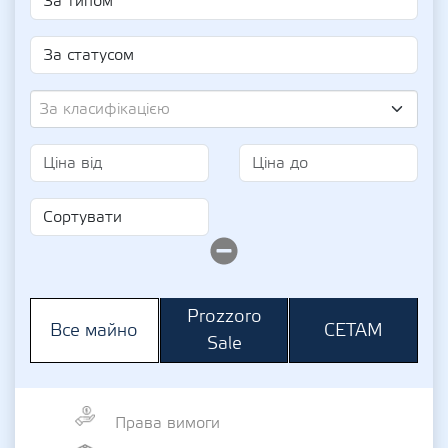
За класифікацією
Prozzoro
СЕТАМ
Все майно
Sale
Права вимоги