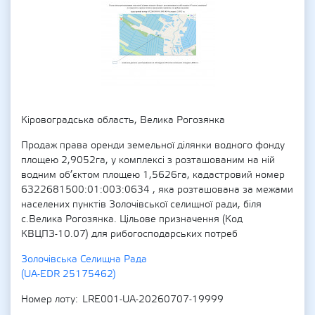
Кіровоградська область, Велика Рогозянка
Продаж права оренди земельної ділянки водного фонду
площею 2,9052га, у комплексі з розташованим на ній
водним об’єктом площею 1,5626га, кадастровий номер
6322681500:01:003:0634 , яка розташована за межами
населених пунктів Золочівської селищної ради, біля
с.Велика Рогозянка. Цільове призначення (Код
КВЦПЗ-10.07) для рибогосподарських потреб
Золочівська Селищна Рада
(UA-EDR 25175462)
Номер лоту
LRE001-UA-20260707-19999