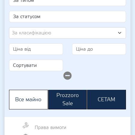
За класифікацією
Prozzoro
СЕТАМ
Все майно
Sale
Права вимоги