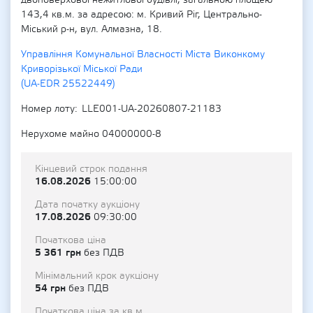
двоповерхової нежитлової будівлі, загальною площею
143,4 кв.м. за адресою: м. Кривий Ріг, Центрально-
Міський р-н, вул. Алмазна, 18.
Управління Комунальної Власності Міста Виконкому
Криворізької Міської Ради
(UA-EDR 25522449)
Номер лоту
LLE001-UA-20260807-21183
Нерухоме майно 04000000-8
Кінцевий строк подання
16.08.2026
15:00:00
Дата початку аукціону
17.08.2026
09:30:00
Початкова ціна
5 361 грн
без ПДВ
Мінімальний крок аукціону
54 грн
без ПДВ
Початкова ціна за кв.м