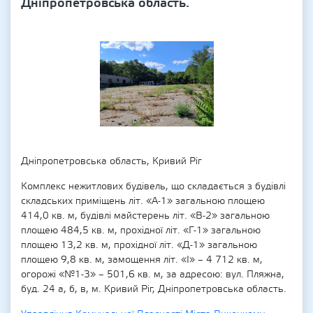
Дніпропетровська область.
Дніпропетровська область, Кривий Ріг
Комплекс нежитлових будівель, що складається з будівлі
складських приміщень літ. «А-1» загальною площею
414,0 кв. м, будівлі майстерень літ. «В-2» загальною
площею 484,5 кв. м, прохідної літ. «Г-1» загальною
площею 13,2 кв. м, прохідної літ. «Д-1» загальною
площею 9,8 кв. м, замощення літ. «І» – 4 712 кв. м,
огорожі «№1-3» – 501,6 кв. м, за адресою: вул. Пляжна,
буд. 24 а, б, в, м. Кривий Ріг, Дніпропетровська область.