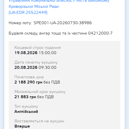
Управління Комунальної Власності Міста Виконкому
Криворізької Міської Ради
(UA-EDR 25522449)
Номер лоту
SPE001-UA-20260730-38986
Будівля складу, ангар тощо та їх частини 04212000-7
Кінцевий строк подання
19.08.2026
15:00:00
Дата початку аукціону
20.08.2026
09:30:00
Початкова ціна
2 188 290 грн
без ПДВ
Мінімальний крок аукціону
21 883 грн
без ПДВ
Тип аукціону
Англійський
Виставляється на аукціон
Вперше