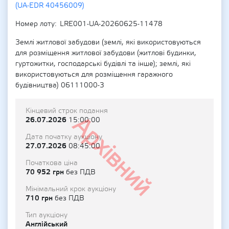
(UA-EDR 40456009)
Номер лоту
LRE001-UA-20260625-11478
Землі житлової забудови (землі, які використовуються
для розміщення житлової забудови (житлові будинки,
гуртожитки, господарські будівлі та інше); землі, які
використовуються для розміщення гаражного
будівництва) 06111000-3
Кінцевий строк подання
Архівний
26.07.2026
15:00:00
Дата початку аукціону
27.07.2026
08:45:00
Початкова ціна
70 952 грн
без ПДВ
Мінімальний крок аукціону
710 грн
без ПДВ
Тип аукціону
Англійський