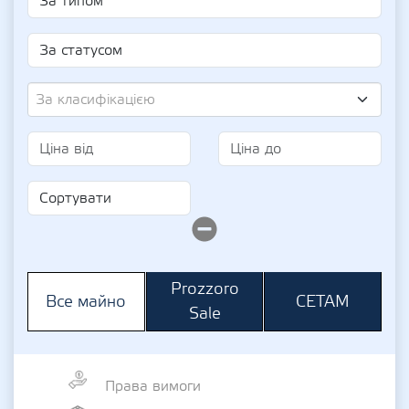
За класифікацією
Prozzoro
СЕТАМ
Все майно
Sale
Права вимоги