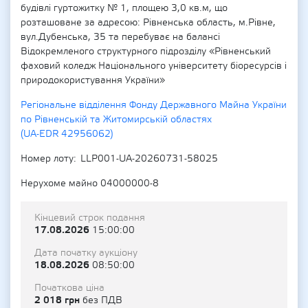
будівлі гуртожитку № 1, площею 3,0 кв.м, що
розташоване за адресою: Рівненська область, м.Рівне,
вул.Дубенська, 35 та перебуває на балансі
Відокремленого структурного підрозділу «Рівненський
фаховий коледж Національного університету біоресурсів і
природокористування України»
Регіональне відділення Фонду Державного Майна України
по Рівненській та Житомирській областях
(UA-EDR 42956062)
Номер лоту
LLP001-UA-20260731-58025
Нерухоме майно 04000000-8
Кінцевий строк подання
17.08.2026
15:00:00
Дата початку аукціону
18.08.2026
08:50:00
Початкова ціна
2 018 грн
без ПДВ