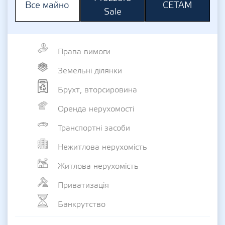
СЕТАМ
Все майно
Sale
Права вимоги
Земельні ділянки
Брухт, вторсировина
Оренда нерухомості
Транспортні засоби
Нежитлова нерухомість
Житлова нерухомість
Приватизація
Банкрутство