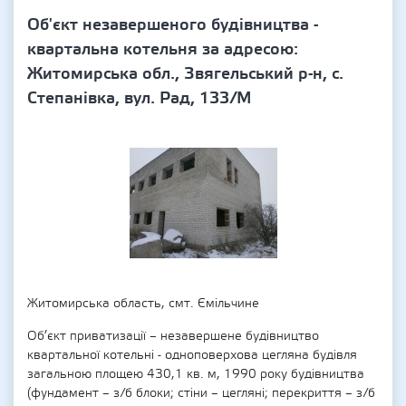
Об'єкт незавершеного будівництва -
квартальна котельня за адресою:
Житомирська обл., Звягельський р-н, с.
Степанівка, вул. Рад, 133/М
Житомирська область, смт. Ємільчине
Об’єкт приватизації – незавершене будівництво
квартальної котельні - одноповерхова цегляна будівля
загальною площею 430,1 кв. м, 1990 року будівництва
(фундамент – з/б блоки; стіни – цегляні; перекриття – з/б