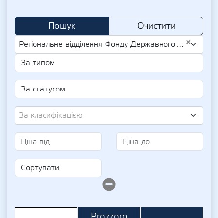
Пошук
Очистити
×
Регіональне відділення Фонду Державного Майна України по Рівненській та Житомирській областях (UA-EDR 42956062)
За класифікацією
Prozzoro