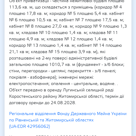
Об’єкт приватизації - частина нежитлової будівлі площею
113,6 кв. м, що складається з приміщень (коридор № 4
площею 17,8 кв. м; коридор № 5 площею 5,4 кв. кабінет
№ 6 площею 10,5 кв. м; кабінет № 7 площею 17,5 кв. м;
кабінет № 8 площею 27,0 кв. м; коридор № 9 площею 1,3
кв. м; кладова № 10 площею 1,4 кв. м; кладова № 11
площею 4,9 кв. м; кладова № 12 площею 1,4 кв. м;
коридор № 13 площею 1,4 кв. м; кабінет № 14 площею
21,1 кв м; кладова № 15 площею 3,9 кв. м), які
розташовані на 2-му поверсі адміністративної будівлі
загальною площею 1010,7 кв. м (фундамент - з/б блоки;
стіни, перегородки - цегляні; перекриття - з/б панелі;
покрівля - азбофанера); інженерні мережі:
електропостачання; опалення - центральне, водяне. .
Об'єкт передано в оренду Лугинській селищній раді
Коростенського району Житомирської області, термін дії
договору оренди до 24.08.2028.
Регіональне відділення Фонду Державного Майна України
по Рівненській та Житомирській областях
(UA-EDR 42956062)