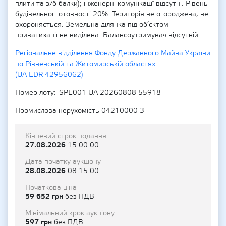
плити та з/б балки); інженерні комунікації відсутні. Рівень
будівельної готовності 20%. Територія не огороджена, не
охороняється. Земельна ділянка під об’єктом
приватизації не виділена. Балансоутримувач відсутній.
Регіональне відділення Фонду Державного Майна України
по Рівненській та Житомирській областях
(UA-EDR 42956062)
Номер лоту
SPE001-UA-20260808-55918
Промислова нерухомість 04210000-3
Кінцевий строк подання
27.08.2026
15:00:00
Дата початку аукціону
28.08.2026
08:15:00
Початкова ціна
59 652 грн
без ПДВ
Мінімальний крок аукціону
597 грн
без ПДВ