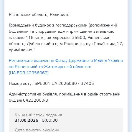
Рівненська область, Радивилів
Громадський будинок з господарськими (допоміжними)
будівлями та спорудами адмінприміщення загальною
площею 118 кв.м., за адресою: 35500, Рівненська
область, Дубенський р-н, м.Радивилів, вул.Почаївська,17,
приміщення 1
Регіональне відділення Фонду Державного Майна України
по Рівненській та Житомирській областях
(UA-EDR 42956062)
Номер лоту
SPE001-UA-20260807-37405
Адміністративна будівля, приміщення в адміністративній
будівлі 04232000-3
Кінцевий строк подання
31.08.2026
15:00:00
Дата початку аукціону