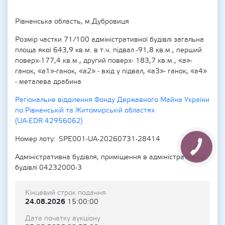
Рівненська область, м.Дубровиця
Розмір частки 71/100 адміністративної будівлі загальна
площа якої 643,9 кв.м. в т.ч. підвал -91,8 кв.м., перший
поверх-177,4 кв.м., другий поверх- 183,7 кв.м., «а»-
ганок, «а1»-ганок, «а2» - вхід у підвал, «а3»- ганок, «а4»
- металева драбина
Регіональне відділення Фонду Державного Майна України
по Рівненській та Житомирській областях
(UA-EDR 42956062)
Номер лоту
SPE001-UA-20260731-28414
Адміністративна будівля, приміщення в адміністративній
будівлі 04232000-3
Кінцевий строк подання
24.08.2026
15:00:00
Дата початку аукціону