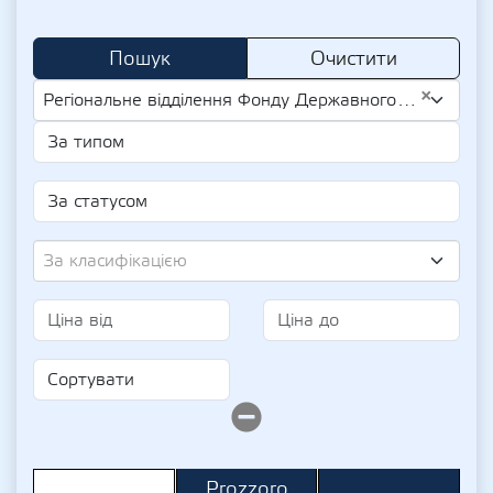
Пошук
Очистити
×
Регіональне відділення Фонду Державного Майна України по Одеській та Миколаївській областях (UA-EDR 43015722)
За класифікацією
Prozzoro