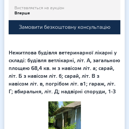
Виставляється на аукціон
Вперше
Замовити безкоштовну консультацію
Нежитлова будівля ветеринарної лікарні у
складі: будівля ветлікарні, літ. А, загальною
площею 68,4 кв. м з навісом літ. а; сарай,
літ. Б з навісом літ. б; сарай, літ. В з
навісом літ. в, погрібом літ. в1; гараж, літ.
Г; вбиральня, літ. Д; надвірні споруди, 1-3