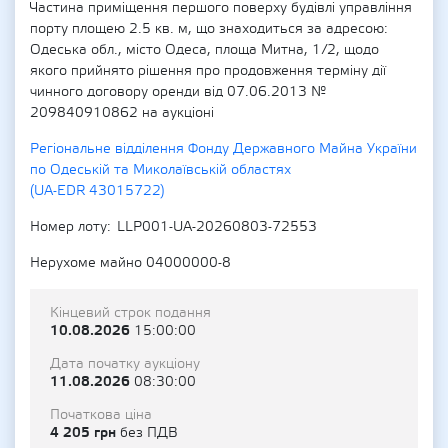
Частина приміщення першого поверху будівлі управління
порту площею 2.5 кв. м, що знаходиться за адресою:
Одеська обл., місто Одеса, площа Митна, 1/2, щодо
якого прийнято рішення про продовження терміну дії
чинного договору оренди від 07.06.2013 №
209840910862 на аукціоні
Регіональне відділення Фонду Державного Майна України
по Одеській та Миколаївській областях
(UA-EDR 43015722)
Номер лоту
LLP001-UA-20260803-72553
Нерухоме майно 04000000-8
Кінцевий строк подання
10.08.2026
15:00:00
Дата початку аукціону
11.08.2026
08:30:00
Початкова ціна
4 205 грн
без ПДВ