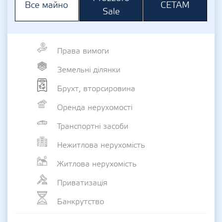
СЕТАМ
Все майно
Sale
Права вимоги
Земельні ділянки
Брухт, вторсировина
Оренда нерухомості
Транспортні засоби
Нежитлова нерухомість
Житлова нерухомість
Приватизація
Банкрутство