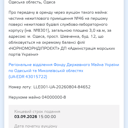
Одеська область, Одеса
Про передачу в оренду через аукціон такого майна:
частина нежитлового приміщення №46 на першому
поверсі нежитлової будівлі службово-лабораторного
корпусу (інв. №8301), загальною площею 3,0 кв.м, за
адресою: м. Одеса, просп. Шевченка, буд. 12, що
обліковується на окремому балансі філії
«ЧОРНОМОРНДІПРОЄКТ» ДП «Адміністрація морських
портів України»
Регіональне відділення Фонду Державного Майна України
по Одеській та Миколаївській областях
(UA-EDR 43015722)
Номер лоту
LLE001-UA-20260804-84652
Нерухоме майно 04000000-8
Кінцевий строк подання
03.09.2026
15:00:00
Дата початку аукціону