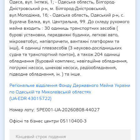
Одеса, вул. Інглезі, 1; - Одеська область, Білгород-
Дністровський р-н, м. Білгород-Дністровський,
вул.Молодіжна, 1б; - Одеська область, Одеський р-н, c.
Бурлача Балка, вул. Центральна, 99. До складу рухомого
майна входить : 30 одиниць транспортних засобів (
бурові установки, передвижні будинки, легкові авто,
мікроавтобус, напівпричепи, вантажні платформи та
інші), 4 одиниці плавзасобів (3 науково-дослідницьких
судна та транспортний понтон), а також 204 одиниці
обладнання (буровий комплекс, навігаційне обладнання,
погружні насоси, шнекові насоси, радіообладнання,
підводне обладнання, ін. ) та інше.
Регіональне відділення Фонду Державного Майна України
по Одеській та Миколаївській областях
(UA-EDR 43015722)
Номер лоту
SPE001-UA-20260808-44027
Офісні та бізнес центри 05110400-3
Кінцевий строк подання