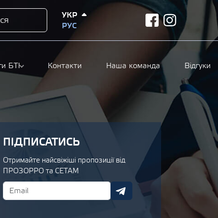
УКР
ся
facebook
instagram
РУС
ги БТІ
Контакти
Наша команда
Відгуки
ПІДПИСАТИСЬ
Отримайте найсвіжіші пропозиції від
ПРОЗОРРО та СЕТАМ