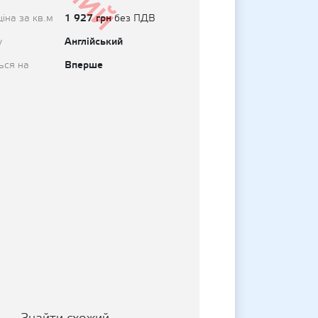
1 927 грн
іна за кв.м
без ПДВ
Англійський
у
Вперше
ься на