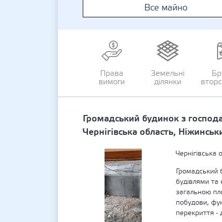
Все майно
Права
Земельні
Бр
вимоги
ділянки
втор
Громадський будинок з господ
Чернігівська область, Ніжинськ
Чернігівська 
Громадський 
будівлями та 
загальною пл
побудови, фунд
перекриття - 