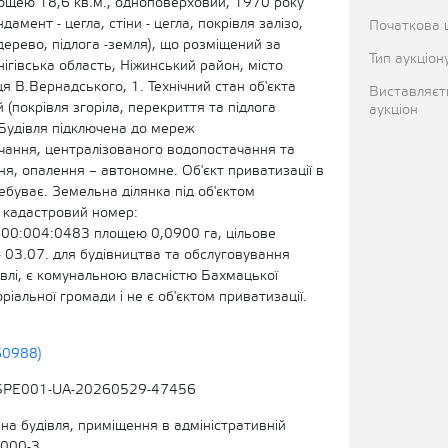
ощею 18,6 кв.м., одноповерховий, 1970 року
амент - цегла, стіни - цегла, покрівля залізо,
Початкова ц
дерево, підлога -земля), що розміщений за
Тип аукціон
ігівська область, Ніжинський район, місто
я В.Вернадського, 1. Технічний стан об'єкта
Виставляєт
 (покрівля згоріла, перекриття та підлога
аукціон
 Будівля підключена до мереж
чання, централізованого водопостачання та
я, опалення – автономне. Об'єкт приватизації в
ебуває. Земельна ділянка під об'єктом
- кадастровий номер:
0:004:0483 площею 0,0900 га, цільове
 03.07. для будівництва та обслуговування
івлі, є комунальною власністю Бахмацької
оріальної громади і не є об'єктом приватизації.
60988)
SPE001-UA-20260529-47456
на будівля, приміщення в адміністративній
2000-3