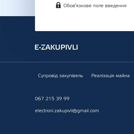
Обов’язкове поле введення
Супровід закупівель
Реалізація майна
067 215 39 99
electroni.zakupivli@gmail.com