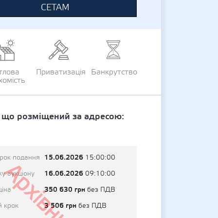
СЕТАМ
тлова
Приватизація
Банкрутство
хомість
 що розміщений за адресою:
15.06.2026
трок подання
15:00:00
Архівний
16.06.2026
у аукціону
09:10:00
350 630 грн
ціна
без ПДВ
3 506 грн
й крок
без ПДВ