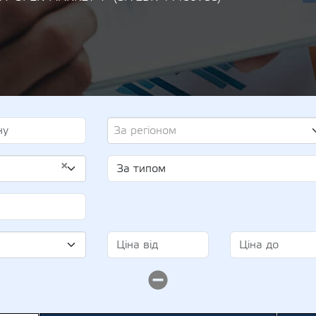
За регіоном
×