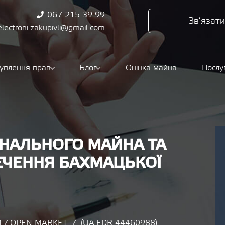
067 215 39 99
Зв’язати
electroni.zakupivli@gmail.com
туплення прав
Блог
Оцінка майна
Послу
НАЛЬНОГО МАЙНА ТА
ЕЧЕННЯ БАХМАЦЬКОЇ
 / OPEN MARKET
(UA-EDR 44460988)