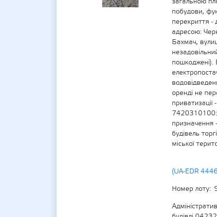
загальною пл
побудови, фунд
перекриття - 
адресою: Черн
Бахмач, вулиц
незадовільний
пошкоджені).
електропоста
водовідведенн
оренді не пер
приватизації 
7420310100:0
призначення -
будівель торг
міської терит
(UA-EDR 444
Номер лоту
Адміністратив
будівлі 0423