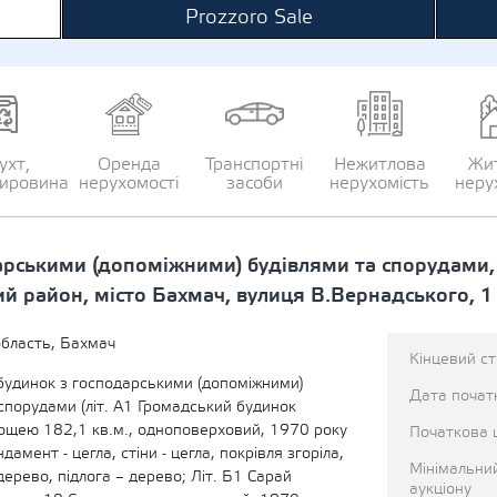
Prozzoro Sale
ухт,
Оренда
Транспортні
Нежитлова
Жи
сировина
нерухомості
засоби
нерухомість
неру
арськими (допоміжними) будівлями та спорудами,
ий район, місто Бахмач, вулиця В.Вернадського, 1
область, Бахмач
Кінцевий с
будинок з господарськими (допоміжними)
Дата початк
спорудами (літ. А1 Громадський будинок
ощею 182,1 кв.м., одноповерховий, 1970 року
Початкова 
амент - цегла, стіни - цегла, покрівля згоріла,
Мінімальни
дерево, підлога – дерево; Літ. Б1 Сарай
аукціону