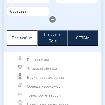
Prozzoro
СЕТАМ
Все майно
Sale
Права вимоги
Земельні ділянки
Брухт, вторсировина
Оренда нерухомості
Транспортні засоби
Нежитлова нерухомість