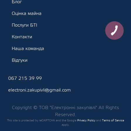
Блог
Оцінка майна
Послуги БТІ
Контакти
Наша команда
Відгуки
067 215 39 99
electroni.zakupivli@gmail.com
Copyright © ТОВ "Електронні закупівлі" All Rights
Reserved.
This site is protected by reCAPTCHA and the Google
Privacy Policy
and
Terms of Service
apply.