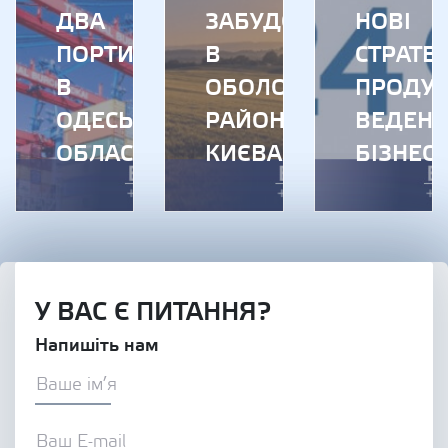
ДВА
ЗАБУДОВУ
НОВІ
ПОРТИ
В
СТРАТЕГ
В
ОБОЛОНСЬКОМУ
ПРОДУК
ОДЕСЬКІЙ
РАЙОНІ
ВЕДЕН
ОБЛАСТІ
КИЄВА
БІЗНЕСУ
У ВАС Є ПИТАННЯ?
Напишіть нам