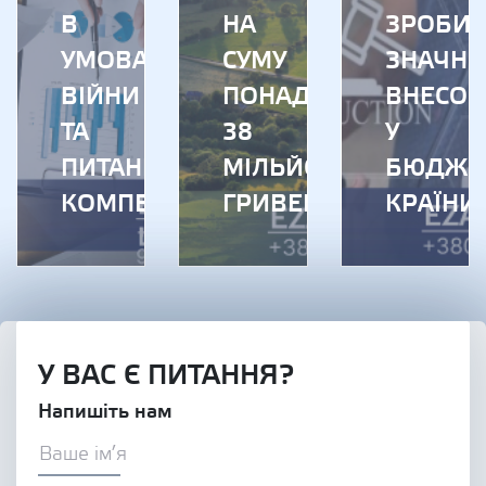
В
НА
ЗРОБИ
УМОВАХ
СУМУ
ЗНАЧН
ВІЙНИ
ПОНАД
ВНЕСОК
ТА
38
У
ПИТАННЯ
МІЛЬЙОНІВ
БЮДЖЕ
КОМПЕНСАЦІЇ
ГРИВЕНЬ
КРАЇНИ
У ВАС Є ПИТАННЯ?
Напишіть нам