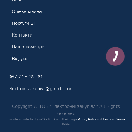
Оцінка майна
Послуги БТІ
Контакти
Наша команда
Відгуки
067 215 39 99
electroni.zakupivli@gmail.com
Copyright © ТОВ "Електронні закупівлі" All Rights
Reserved.
This site is protected by reCAPTCHA and the Google
Privacy Policy
and
Terms of Service
apply.