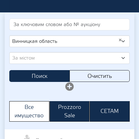
×
Винницкая область
За містом
Поиск
Очистить
Prozzoro
Все
СЕТАМ
Sale
имущество