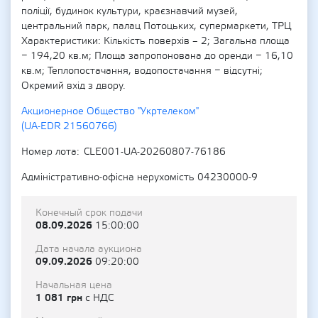
поліції, будинок культури, краєзнавчий музей,
центральний парк, палац Потоцьких, супермаркети, ТРЦ
Характеристики: Кількість поверхів – 2; Загальна площа
− 194,20 кв.м; Площа запропонована до оренди − 16,10
кв.м; Теплопостачання, водопостачання − відсутні;
Окремий вхід з двору.
Акционерное Общество "Укртелеком"
(UA-EDR 21560766)
Номер лота
CLE001-UA-20260807-76186
Адміністративно-офісна нерухомість 04230000-9
Конечный срок подачи
08.09.2026
15:00:00
Дата начала аукциона
09.09.2026
09:20:00
Начальная цена
1 081 грн
с НДС