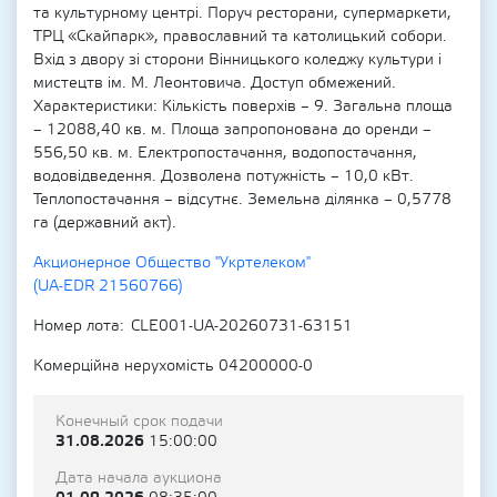
та культурному центрі. Поруч ресторани, супермаркети,
ТРЦ «Скайпарк», православний та католицький собори.
Вхід з двору зі сторони Вінницького коледжу культури і
мистецтв ім. М. Леонтовича. Доступ обмежений.
Характеристики: Кількість поверхів – 9. Загальна площа
– 12088,40 кв. м. Площа запропонована до оренди –
556,50 кв. м. Електропостачання, водопостачання,
водовідведення. Дозволена потужність – 10,0 кВт.
Теплопостачання – відсутнє. Земельна ділянка – 0,5778
га (державний акт).
Акционерное Общество "Укртелеком"
(UA-EDR 21560766)
Номер лота
CLE001-UA-20260731-63151
Комерційна нерухомість 04200000-0
Конечный срок подачи
31.08.2026
15:00:00
Дата начала аукциона