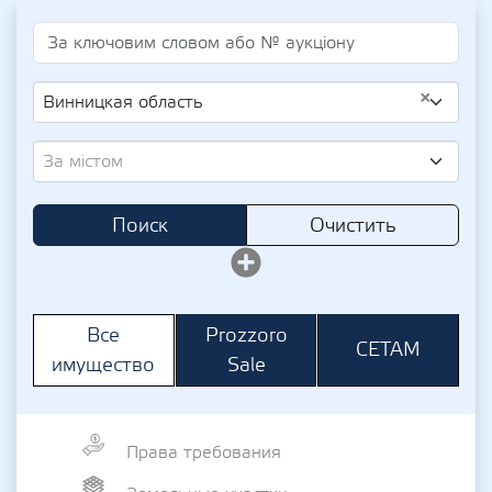
×
Винницкая область
За містом
Поиск
Очистить
Prozzoro
Все
СЕТАМ
Sale
имущество
Права требования