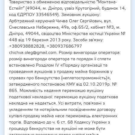
Товариство з обмеженою відповідальністю “Монтана-
Естейт” (49044, м. Дніпро, узвіз Крутогірний, будинок 14,
код ЄДРПОУ 33546549). Замовник аукціону:
Арбітражний керуючий Чичва Олег Сергійович, вул.
Січеславська Набережна, 49а, оф.65/2, кабінет №3, м.
Дніпро, 49044, свідоцтво Міністерства юстиції України №
448 від 19 березня 2013 року. Засоби зв'язку:
+380938882828, +380937686797
chichva.oleg@gmail.com. Розмір винагороди оператора:
розмір винагороди оператора та порядок її сплати
встановлено Розділом ІV «Порядку організації та
проведення аукціонів з продажу майна боржників у
справах про банкрутство (неплатоспроможність)»,
затвердженого постановою КМУ від 02.10.2019р. №
865. Можливість надання переможцю аукціону
податкової накладної: переможцю аукціону податкова
накладна не надається. Усі витрати, пов'язані з
укладенням та нотаріальним посвідченням договору
купівлі-продажу майна несе переможець електронних
торгів. Відповідно до ч. 6 ст. 68 Кодексу України з
процедур банкрутства на аукціоні не може бути