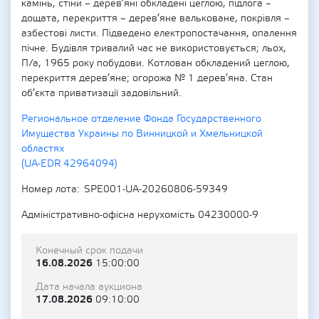
камінь, стіни – дерев’яні обкладені цеглою, підлога –
дощата, перекриття – дерев’яне вальковане, покрівля –
азбестові листи. Підведено електропостачання, опалення
пічне. Будівля тривалий час не використовується; льох,
П/а, 1965 року побудови. Котлован обкладений цеглою,
перекриття дерев’яне; огорожа № 1 дерев’яна. Стан
об’єкта приватизації задовільний.
Региональное отделение Фонда Государственного
Имущества Украины по Винницкой и Хмельницкой
областях
(UA-EDR 42964094)
Номер лота
SPE001-UA-20260806-59349
Адміністративно-офісна нерухомість 04230000-9
Конечный срок подачи
16.08.2026
15:00:00
Дата начала аукциона
17.08.2026
09:10:00