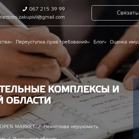
067 215 39 99
Связать
electroni.zakupivli@gmail.com
ства
Переуступка прав требований
Блог
Оценка иму
АТЕЛЬНЫЕ КОМПЛЕКСЫ И
Й ОБЛАСТИ
/ OPEN MARKET
Нежитлова нерухомість