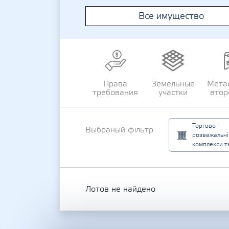
Все имущество
Права
Земельные
Мета
требования
участки
втор
Торгово -
Выбраный фільтр
розважальні
комплекси та
Лотов не найдено