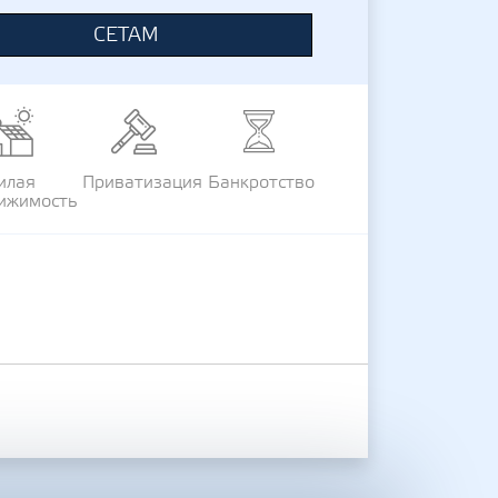
СЕТАМ
илая
Приватизация
Банкротство
ижимость