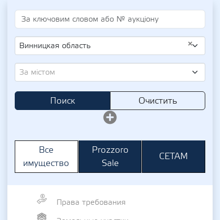
×
Винницкая область
За містом
Поиск
Очистить
Prozzoro
Все
СЕТАМ
Sale
имущество
Права требования