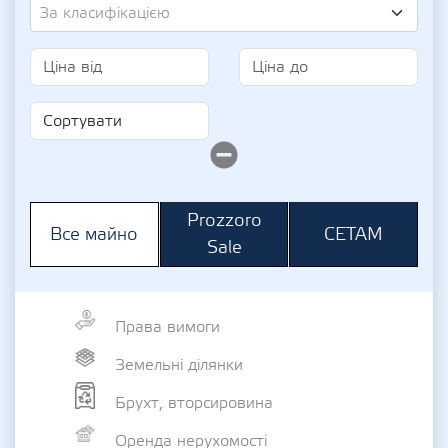
За класифікацією
Prozzoro
СЕТАМ
Все майно
Sale
Права вимоги
Земельні ділянки
Брухт, вторсировина
Оренда нерухомості