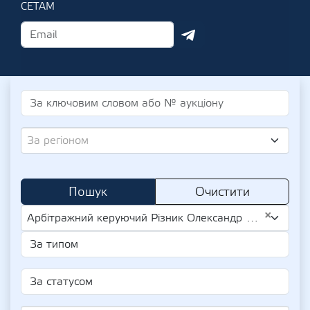
СЕТАМ
За регіоном
Пошук
Очистити
×
Арбітражний керуючий Різник Олександр Юрійович (UA-IPN 3297809955)