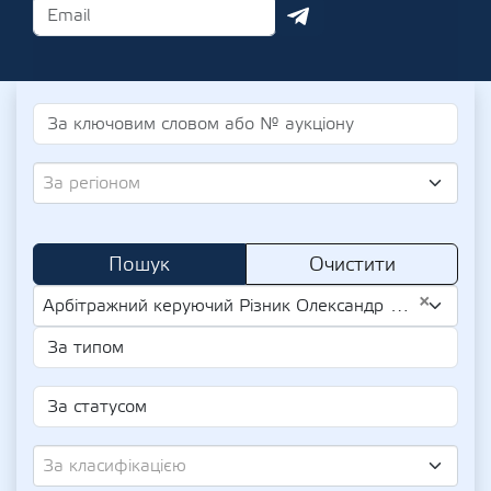
За регіоном
Пошук
Очистити
×
Арбітражний керуючий Різник Олександр Юрійович (UA-IPN 3297809955)
За класифікацією