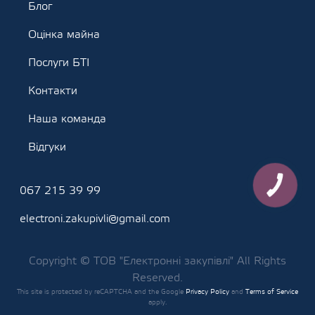
Блог
Оцінка майна
Послуги БТІ
Контакти
Наша команда
Відгуки
КНОПКА
067 215 39 99
ЗВ'ЯЗКУ
electroni.zakupivli@gmail.com
Copyright © ТОВ "Електронні закупівлі" All Rights
Reserved.
This site is protected by reCAPTCHA and the Google
Privacy Policy
and
Terms of Service
apply.