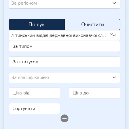
За регіоном
Пошук
Очистити
×
Літинський відділ державної виконавчої служби у Вінницькому районі Вінницької області Центрального міжрегіонального управління Міністерства юстиції (м. Київ) (UA-LICENSE 018265)
За класифікацією