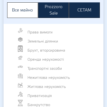
Prozzoro
СЕТАМ
Все майно
Sale
Права вимоги
Земельні ділянки
Брухт, вторсировина
Оренда нерухомості
Транспортні засоби
Нежитлова нерухомість
Житлова нерухомість
Приватизація
Банкрутство