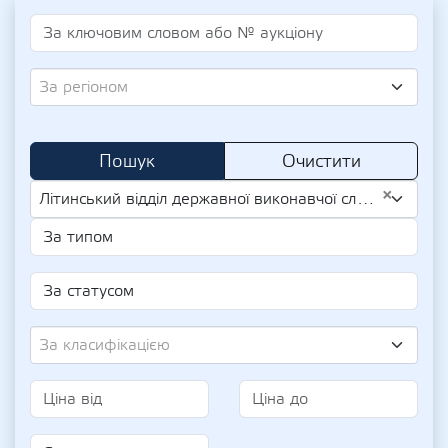
За регіоном
Пошук
Очистити
×
Літинський відділ державної виконавчої служби у Вінницькому районі Вінницької області Центрального міжрегіонального управління Міністерства юстиції (м. Київ) (UA-LICENSE 018265)
За класифікацією