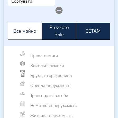
Prozzoro
СЕТАМ
Все майно
Sale
Права вимоги
Земельні ділянки
Брухт, вторсировина
Оренда нерухомості
Транспортні засоби
Нежитлова нерухомість
Житлова нерухомість