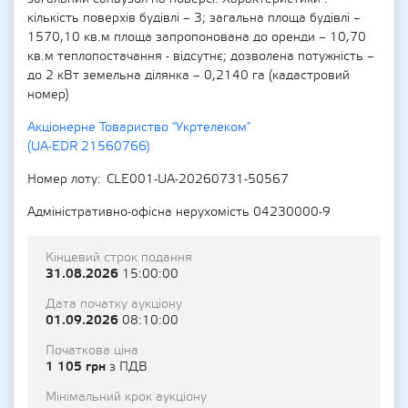
кількість поверхів будівлі – 3; загальна площа будівлі –
1570,10 кв.м площа запропонована до оренди – 10,70
кв.м теплопостачання - відсутнє; дозволена потужність –
до 2 кВт земельна ділянка – 0,2140 га (кадастровий
номер)
Акціонерне Товариство "Укртелеком"
(UA-EDR 21560766)
Номер лоту
CLE001-UA-20260731-50567
Адміністративно-офісна нерухомість 04230000-9
Кінцевий строк подання
31.08.2026
15:00:00
Дата початку аукціону
01.09.2026
08:10:00
Початкова ціна
1 105 грн
з ПДВ
Мінімальний крок аукціону