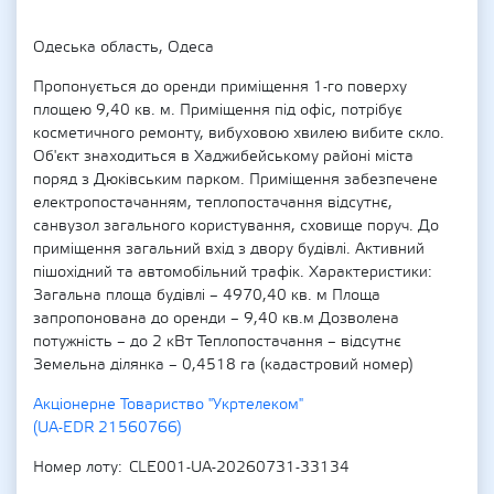
Одеська область, Одеса
Пропонується до оренди приміщення 1-го поверху
площею 9,40 кв. м. Приміщення під офіс, потрібує
косметичного ремонту, вибуховою хвилею вибите скло.
Об'єкт знаходиться в Хаджибейському районі міста
поряд з Дюківським парком. Приміщення забезпечене
електропостачанням, теплопостачання відсутнє,
санвузол загального користування, сховище поруч. До
приміщення загальний вхід з двору будівлі. Активний
пішохідний та автомобільний трафік. Характеристики:
Загальна площа будівлі – 4970,40 кв. м Площа
запропонована до оренди – 9,40 кв.м Дозволена
потужність – до 2 кВт Теплопостачання – відсутнє
Земельна ділянка – 0,4518 га (кадастровий номер)
Акціонерне Товариство "Укртелеком"
(UA-EDR 21560766)
Номер лоту
CLE001-UA-20260731-33134