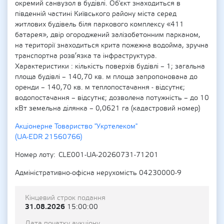
окремий санвузол в будівлі. Об'єкт знаходиться в
південній частині Київського району міста серед
житлових будівель біля паркового комплексу «411
батарея», двір огороджений залізобетонним парканом,
на території знаходиться крита пожежна водойма, зручна
транспортна розв’язка та інфраструктура.
Характеристики : кількість поверхів будівлі – 1; загальна
площа будівлі – 140,70 кв. м площа запропонована до
оренди – 140,70 кв. м теплопостачання - відсутнє;
водопостачання – відсутнє; дозволена потужність – до 10
кВт земельна ділянка – 0,0621 га (кадастровий номер)
Акціонерне Товариство "Укртелеком"
(UA-EDR 21560766)
Номер лоту
CLE001-UA-20260731-71201
Адміністративно-офісна нерухомість 04230000-9
Кінцевий строк подання
31.08.2026
15:00:00
Дата початку аукціону