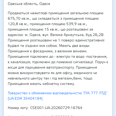
Одеська область, Одеса
Продаються нежитлові приміщення загальною площею
675,70 кв.м., що складається з приміщення площею
120,8 кв.м., приміщення площею 539,9 кв.м.,
приміщення площею 15 кв.м., що розташовані за
адресою: м. Одеса, вул. Велика Арнаутська, буд.2Б,2В.
Приміщення розташовані на 1 поверсі адміністративної
будівлі та з'єднані між собою. Мають два входи.
Приміщення є фасадними, з великим вікнами.
Приміщення підключені до - електро та водо -постачання,
є каналізація, підключені до пожежної сигналізації. Поруч є
місця для паркування автотранспорту. Приміщення
можна використовувати як для офісу, медичного чи
навчального центру так і під магазин,банк, тощо.
Приміщення мають кабінетну систему.
Товариство з обмеженою відповідальністю "ПІК 777 ЛТД"
(UA-EDR 35404184)
Номер лоту
CSE001-UA-20260729-16764