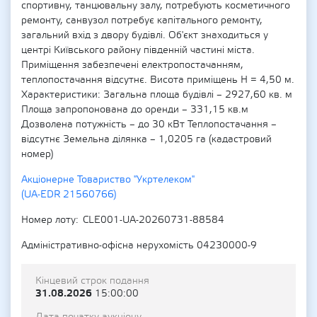
спортивну, танцювальну залу, потребують косметичного
ремонту, санвузол потребує капітального ремонту,
загальний вхід з двору будівлі. Об'єкт знаходиться у
центрі Київського району південній частині міста.
Приміщення забезпечені електропостачанням,
теплопостачання відсутнє. Висота приміщень Н = 4,50 м.
Характеристики: Загальна площа будівлі – 2927,60 кв. м
Площа запропонована до оренди – 331,15 кв.м
Дозволена потужність – до 30 кВт Теплопостачання –
відсутнє Земельна ділянка – 1,0205 га (кадастровий
номер)
Акціонерне Товариство "Укртелеком"
(UA-EDR 21560766)
Номер лоту
CLE001-UA-20260731-88584
Адміністративно-офісна нерухомість 04230000-9
Кінцевий строк подання
31.08.2026
15:00:00