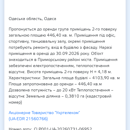
Одеська область, Одеса
Пропонується до оренди група приміщень 2-го поверху
загальною площею 446,40 кв. м. Приміщення під офіс,
спортивну, танцювальну залу, окремі приміщення
потребують ремонту, вхід в будівлю з фасаду. Наразі
приміщення в оренді до 30.09.2026 року. Об'єкт
знаходиться в Приморському районі міста. Приміщення
забезпечені електропостачанням, теплопостачання
відсутнє. Висота приміщень 2-го поверху Н = 4,18 м.
Характеристики: Загальна площа будівлі – 4103,90 кв. м
Площа запропонована до оренди – 446,40 кв.м
Дозволена потужність – до 20 кВт Теплопостачання –
відсутнє Земельна ділянка – 0,3810 га (кадастровий
номер)
Акціонерне Товариство "Укртелеком"
(UA-EDR 21560766)
Номер лоту
CLP001-UA-20260731-06952