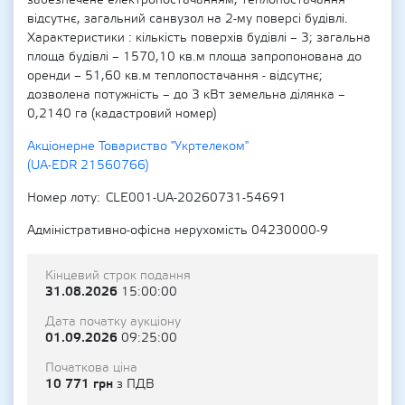
забезпечене електропостачанням, теплопостачання
відсутнє, загальний санвузол на 2-му поверсі будівлі.
Характеристики : кількість поверхів будівлі – 3; загальна
площа будівлі – 1570,10 кв.м площа запропонована до
оренди – 51,60 кв.м теплопостачання - відсутнє;
дозволена потужність – до 3 кВт земельна ділянка –
0,2140 га (кадастровий номер)
Акціонерне Товариство "Укртелеком"
(UA-EDR 21560766)
Номер лоту
CLE001-UA-20260731-54691
Адміністративно-офісна нерухомість 04230000-9
Кінцевий строк подання
31.08.2026
15:00:00
Дата початку аукціону
01.09.2026
09:25:00
Початкова ціна
10 771 грн
з ПДВ