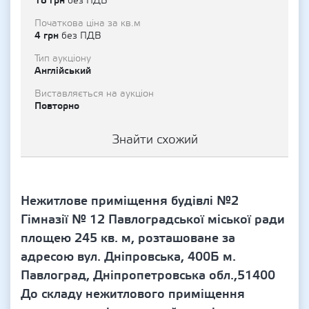
18 грн
без ПДВ
Початкова ціна за кв.м
4 грн
без ПДВ
Тип аукціону
Англійський
Виставляється на аукціон
Повторно
Знайти схожий
Нежитлове приміщення будівлі №2
Гімназії № 12 Павлоградської міської ради
площею 245 кв. м, розташоване за
адресою вул. Дніпровська, 400Б м.
Павлоград, Дніпропетровська обл.,51400
До складу нежитлового приміщення