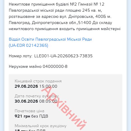
Нежитлове приміщення будівлі №2 Гімназії № 12
Павлоградської міської ради площею 245 кв. м,
розташоване за адресою вул. Дніпровська, 400Б м.
Павлоград, Дніпропетровська обл.,51400 До складу
нежитлового приміщення входить приміщення майстерні
Відділ Освіти Павлоградської Міської Ради
(UA-EDR 02142365)
Номер лоту
LLE001-UA-20260623-73835
Нерухоме майно 04000000-8
Кінцевий строк подання
Архівний
29.06.2026
15:00:00
Дата початку аукціону
30.06.2026
08:05:00
Початкова ціна
921 грн
без ПДВ
Мінімальний крок аукціону