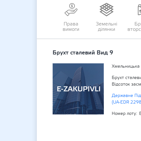
Права
Земельні
Бр
вимоги
ділянки
втор
Брухт сталевий Вид 9
Хмельницька 
Брухт сталеви
Відсоток зас
Державне Під
(UA-EDR 229
Номер лоту