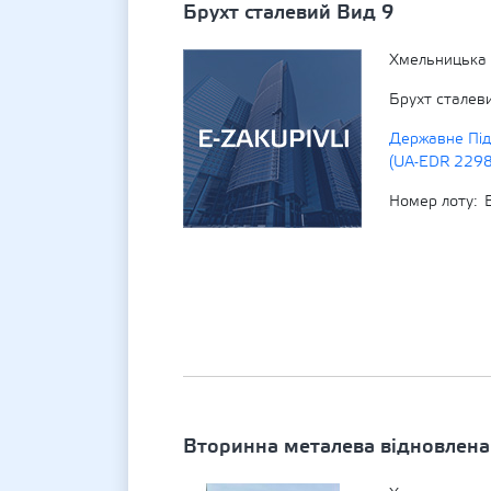
Брухт сталевий Вид 9
Хмельницька 
Брухт сталев
Державне Під
(UA-EDR 229
Номер лоту
Вторинна металева відновлена 