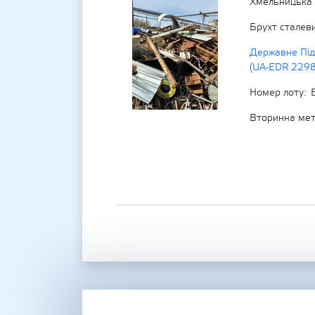
Хмельницька 
Брухт сталеви
Державне Під
(UA-EDR 229
Номер лоту
Вторинна мет