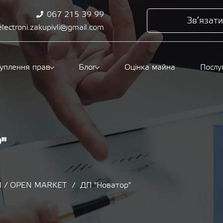
067 215 39 99
Зв’язати
electroni.zakupivli@gmail.com
туплення прав
Блог
Оцінка майна
Послу
"
 / OPEN MARKET
ДП "Новатор"