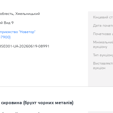
область, Хмельницький
Кінцевий с
ий Вид 9
Дата початк
приємство "Новатор"
Початкова 
87900)
Мінімальни
BSE001-UA-20260619-08991
аукціону
Тип аукціон
Виставляєт
аукціон
сировина (брухт чорних металів)