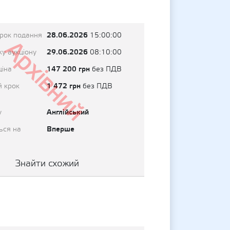
28.06.2026
трок подання
15:00:00
Архівний
29.06.2026
у аукціону
08:10:00
147 200 грн
ціна
без ПДВ
1 472 грн
й крок
без ПДВ
Англійський
у
Вперше
ься на
Знайти схожий