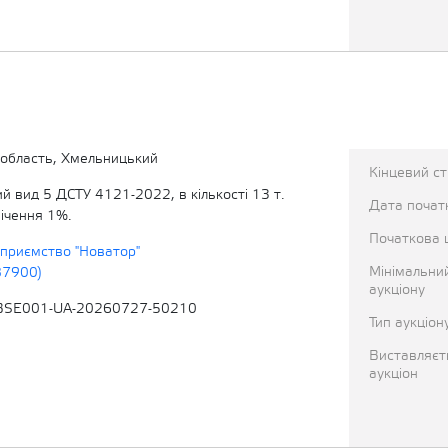
область, Хмельницький
Кінцевий с
й вид 5 ДСТУ 4121-2022, в кількості 13 т.
Дата початк
мічення 1%.
Початкова 
приємство "Новатор"
Мінімальни
87900)
аукціону
BSE001-UA-20260727-50210
Тип аукціон
Виставляєт
аукціон