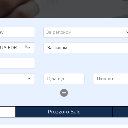
За регіоном
×
 22987900)
Prozzoro Sale