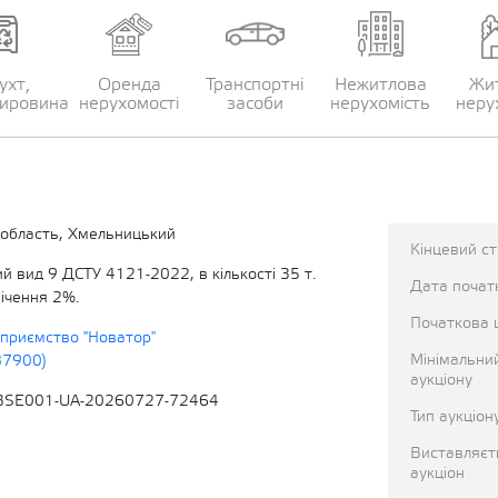
ухт,
Оренда
Транспортні
Нежитлова
Жи
сировина
нерухомості
засоби
нерухомість
неру
область, Хмельницький
Кінцевий с
й вид 9 ДСТУ 4121-2022, в кількості 35 т.
Дата початк
мічення 2%.
Початкова 
приємство "Новатор"
Мінімальни
87900)
аукціону
BSE001-UA-20260727-72464
Тип аукціон
Виставляєт
аукціон