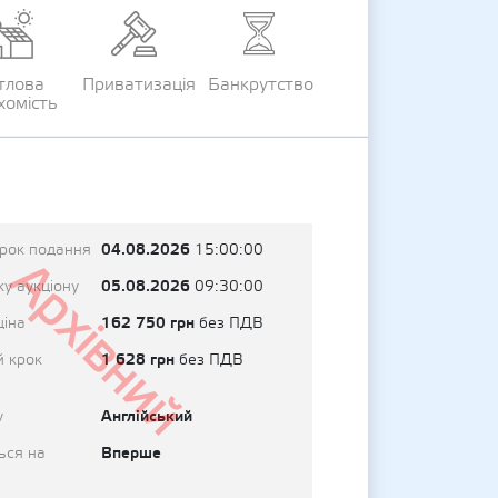
тлова
Приватизація
Банкрутство
хомість
04.08.2026
трок подання
15:00:00
Архівний
05.08.2026
у аукціону
09:30:00
162 750 грн
ціна
без ПДВ
1 628 грн
й крок
без ПДВ
Англійський
у
Вперше
ься на