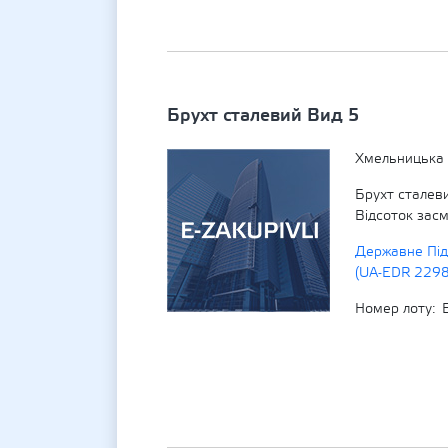
Брухт сталевий Вид 5
Хмельницька 
Брухт сталеви
Відсоток зас
Державне Під
(UA-EDR 229
Номер лоту