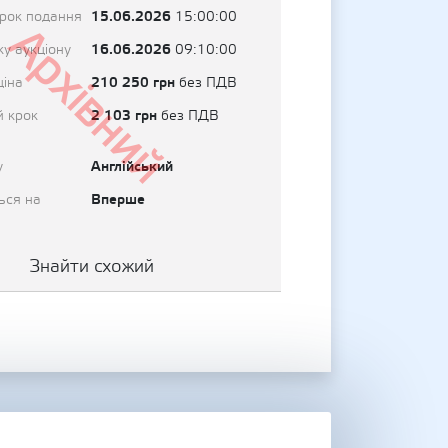
15.06.2026
трок подання
15:00:00
Архівний
16.06.2026
у аукціону
09:10:00
210 250 грн
ціна
без ПДВ
2 103 грн
й крок
без ПДВ
Англійський
у
Вперше
ься на
Знайти схожий