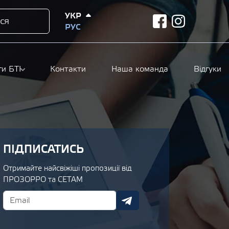
УКР
ся
facebook
instagram
РУС
ги БТІ
Контакти
Наша команда
Відгуки
ПІДПИСАТИСЬ
Отримайте найсвіжіші пропозиції від
ПРОЗОРРО та СЕТАМ