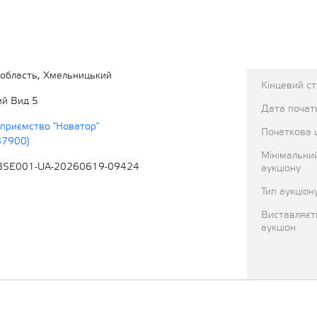
область, Хмельницький
Кінцевий с
ий Вид 5
Дата початк
приємство "Новатор"
Початкова 
87900)
Мінімальни
BSE001-UA-20260619-09424
аукціону
Тип аукціон
Виставляєт
аукціон