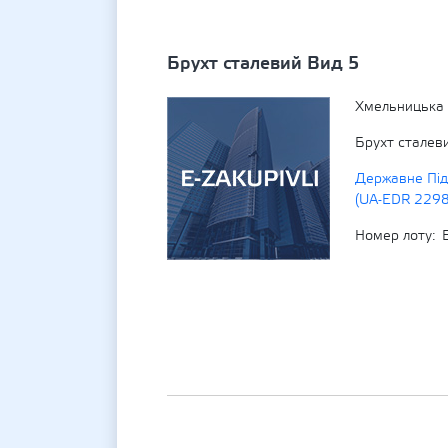
Брухт сталевий Вид 5
Хмельницька 
Брухт сталев
Державне Під
(UA-EDR 229
Номер лоту