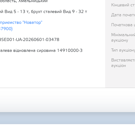
область, Хмельницький
Кінцевий с
й Вид 5 - 13 т, брухт сталевий Вид 9 - 32 т
Дата початк
приємство "Новатор"
Початкова 
87900)
Мінімальни
BSE001-UA-20260601-03478
аукціону
Тип аукціон
алева відновлена сировина 14910000-3
Виставляєт
аукціон