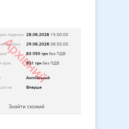
28.06.2026
трок подання
15:00:00
Архівний
29.06.2026
у аукціону
08:55:00
63 050 грн
ціна
без ПДВ
631 грн
й крок
без ПДВ
Англійський
у
Вперше
ься на
Знайти схожий