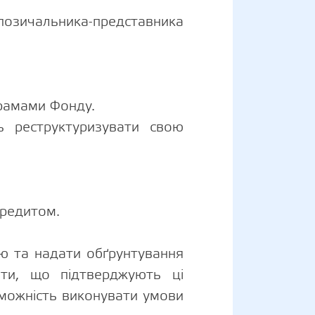
 позичальника-представника
рамами Фонду.
ь реструктуризувати свою
кредитом.
ою та надати обґрунтування
нти, що підтверджують ці
оможність виконувати умови