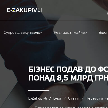
Супровід закупівель
Реалізація майна
Відс
БІЗНЕС ПОДАВ ДО Ф
ПОНАД 8,5 МЛРД ГР
E-Zakupivli
Блог
Статті
Переуступк