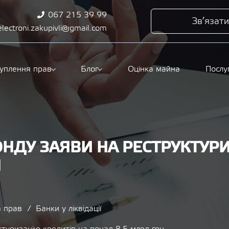
067 215 39 99
Зв’язати
electroni.zakupivli@gmail.com
туплення прав
Блог
Оцінка майна
Послу
ОНДУ ЗАЯВИ НА РЕСТРУКТУРИ
Н
а прав
Банки у ліквідації