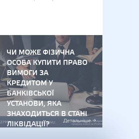
рантування вкладів назвали найбільших боржників декілько
Національний банк 
ЧИ МОЖЕ ФІЗИЧНА
ОСОБА КУПИТИ ПРАВО
ВИМОГИ ЗА
КРЕДИТОМ У
БАНКІВСЬКОЇ
УСТАНОВИ, ЯКА
ЗНАХОДИТЬСЯ В СТАНІ
Детальніше →
ЛІКВІДАЦІЇ?