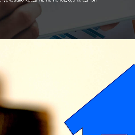
ктуризацію кредитів на понад 8,5 млрд грн