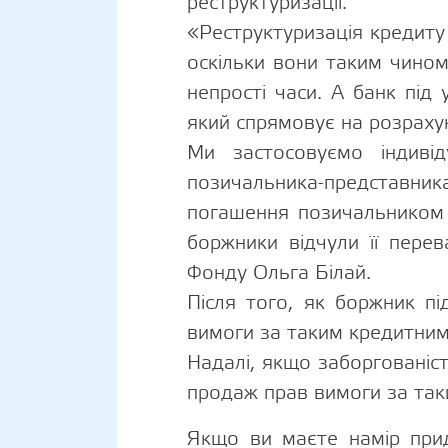
реструктуризації.
«Реструктуризація кредиту
оскільки вони таким чином
непрості часи. А банк під
який спрямовує на розрахун
Ми застосовуємо індивід
позичальника-представни
погашення позичальником з
боржники відчули її перев
Фонду Ольга Білай.
Після того, як боржник пі
вимоги за таким кредитним 
Надалі, якщо заборгованіст
продаж прав вимоги за так
Якщо ви маєте намір при