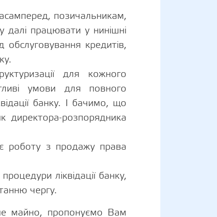
Насамперед, позичальникам,
у далі працювати у нинішні
д обслуговування кредитів,
ку.
руктуризації для кожного
ятливі умови для повного
ідації банку. І бачимо, що
ник директора-розпорядника
няє роботу з продажу права
.
процедури ліквідації банку,
танню чергу.
не майно, пропонуємо Вам