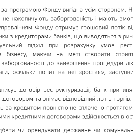
 за програмою Фонду вигідна усім сторонам. 
 не накопичують заборгованість і мають змог
 управлінням Фонду отримує грошовий потік ві
ки з кредиторами банків, що виводяться з рин
уальний підхід при розрахунку умов рест
ка бізнесу, маючи на меті створити спри
аборгованості до завершення процедури лікв
аги, оскільки попит на неї зростає», заступ
дписує договір реструктуризації, банк припи
договором та знімає відповідний лот з торгів
ь за кредитом повністю не сплачено протягом 
ими кредитними договорами здійснюється в ос
дбати чи орендувати державне чи комуналь