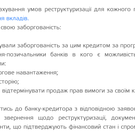
рахування умов реструктуризації для кожного
я вкладів.
свою заборгованість:
вали заборгованість за цим кредитом за прог
ння-позичальники банків в кого є можливіст
и:
гове навантаження;
сторію;
 відтермінувати продаж прав вимоги за своїм 
тись до банку-кредитора з відповідною заяв
 звернення щодо реструктуризації, докуме
нти, що підтверджують фінансовий стан і спр