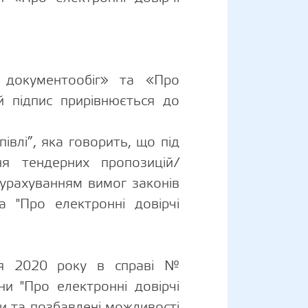
 документообіг» та «Про
й підпис прирівнюється до
івлі”, яка говорить, що під
я тендерних пропозицій/
 урахуванням вимог законів
а "Про електронні довірчі
пня 2020 року в справі №
ни "Про електронні довірчі
ми та позбавлені можливості