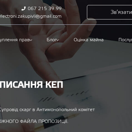
067 215 39 99
Зв’язати
electroni.zakupivli@gmail.com
туплення прав
Блог
Оцінка майна
Послу
ДПИСАННЯ КЕП
Супровід скарг в Антимонопольний комітет
ОЖНОГО ФАЙЛА ПРОПОЗИЦІЇ.