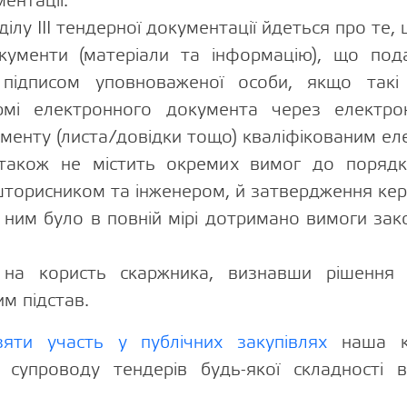
ментації.
ділу III тендерної документації йдеться про те,
окументи (матеріали та інформацію), що под
 підписом уповноваженої особи, якщо такі
рмі електронного документа через електрон
менту (листа/довідки тощо) кваліфікованим е
також не містить окремих вимог до поряд
шторисником та інженером, й затвердження ке
ним було в повній мірі дотримано вимоги зак
 на користь скаржника, визнавши рішення
им підстав.
зяти участь у публічних закупівлях
наша к
 супроводу тендерів будь-якої складності 