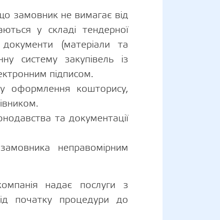
 що замовник не вимагає від
аються у складі тендерної
 документи (матеріали та
ну систему закупівель із
лектронним підписом.
ку оформлення кошторису,
рівником.
онодавства та документації
 замовника неправомірним
омпанія надає послуги з
від початку процедури до