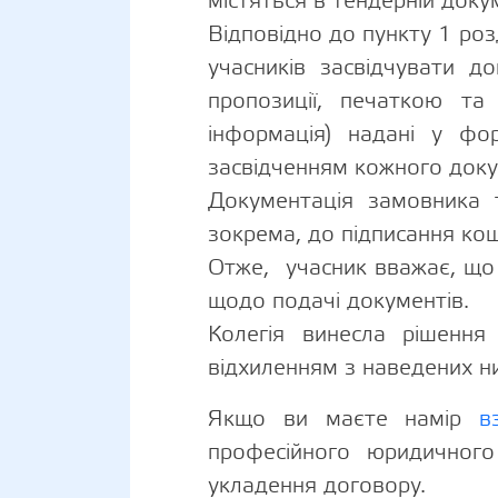
містяться в тендерній доку
Відповідно до пункту 1 роз
учасників засвідчувати д
пропозиції, печаткою та
інформація) надані у фо
засвідченням кожного доку
Документація замовника 
зокрема, до підписання ко
Отже, учасник вважає, що 
щодо подачі документів.
Колегія винесла рішення
відхиленням з наведених н
Якщо ви маєте намір
в
професійного юридичного
укладення договору.