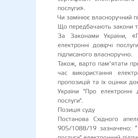
послуги».
Чи замінює власноручний п
Що передбачають закони т
За Законами України, «
електронні довірчі послу
підписаного власноручно.
Також, варто памʼятати про
час використання елект
пропозицій та їх оцінки д
України "Про електронні 
послуги".
Позиція суду
Постанова Східного апел
905/1088/19 зазначено: “В
послуги" електронний підпи