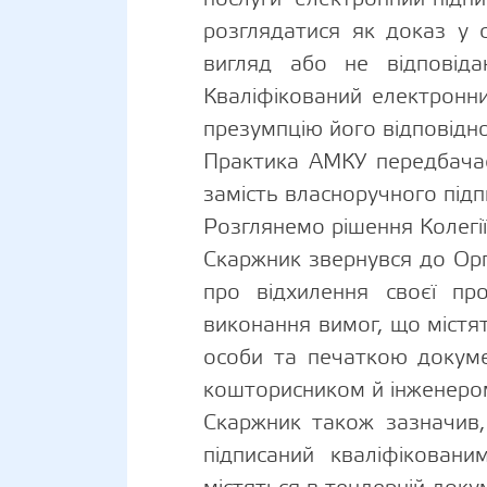
розглядатися як доказ у 
вигляд або не відповіда
Кваліфікований електронни
презумпцію його відповідно
Практика АМКУ передбача
замість власноручного підп
Розглянемо рішення Колегі
Скаржник звернувся до Ор
про відхилення своєї пр
виконання вимог, що містят
особи та печаткою докумен
кошторисником й інженеро
Скаржник також зазначив,
підписаний кваліфікован