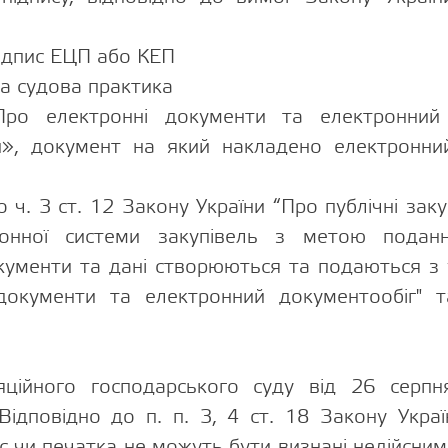
ідпис ЕЦП або КЕП
а судова практика
Про електронні документи та електронний
ги», документ на який накладено електронни
 ч. 3 ст. 12 Закону України “Про публічні закуп
ронної системи закупівель з метою поданн
окументи та дані створюються та подаються з
документи та електронний документообіг" т
яційного господарського суду від 26 сер
ідповідно до п. п. 3, 4 ст. 18 Закону Украї
с чи печатка не можуть бути визнані недійсни