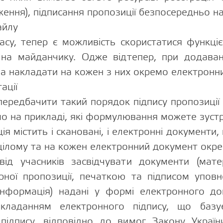
аження), підписання пропозиції безпосередньо 
айлу
асу, тепер є можливість скористатися функц
 на майданчику. Одже відтепер, при додаван
 накладати на кожен з них окремо електронни
тації
ередбачити такий порядок підпису пропозиції
мо на прикладі, які формулювання можете зустр
ія містить і скановані, і електронні документи
цілому та на кожен електронний документ окр
від учасників засвідчувати документи (мат
рної пропозиції, печаткою та підписом уповн
інформація) надані у формі електронного д
акладанням електронного підпису, що базу
 підпису, відповідно до вимог Закону Україн