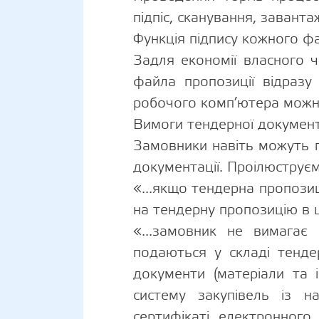
підпіс, сканування, завант
Функція підпису кожного ф
Задля економії власного ч
файла пропозиції відразу
робочого комп’ютера можна
Вимоги тендерної докумен
Замовники навіть можуть п
документації. Проілюструє
«...якщо тендерна пропозиц
на тендерну пропозицію в 
«...замовник не вимагає 
подаються у складі тенде
документи (матеріали та 
систему закупівель із н
сертифікаті електронного