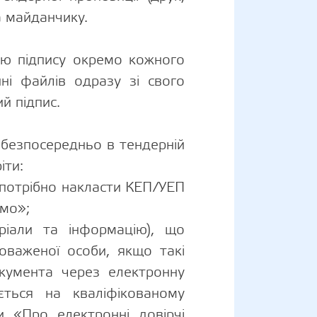
на майданчику.
ією підпису окремо кожного
ні файлів одразу зі свого
й підпис.
 безпосередньо в тендерній
іти:
, потрібно накласти КЕП/УЕП
емо»;
еріали та інформацію), що
оваженої особи, якщо такі
окумента через електронну
ється на кваліфікованому
и «Про електронні довірчі