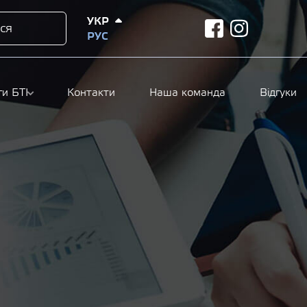
УКР
ся
facebook
instagram
РУС
ги БТІ
Контакти
Наша команда
Відгуки