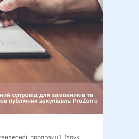
ендерної пропозиції (друк,