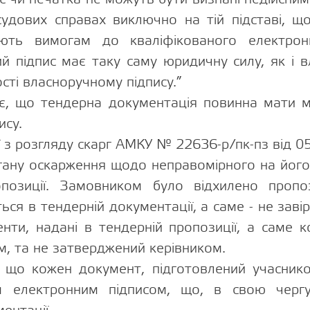
судових справах виключно на тій підставі, 
ють вимогам до кваліфікованого електрон
й підпис має таку саму юридичну силу, як і в
сті власноручному підпису.”
є, що тендерна документація повинна мати м
ису.
ї з розгляду скарг АМКУ № 22636-р/пк-пз від 0
гану оскарження щодо неправомірного на його
опозиції. Замовником було відхилено пропо
ься в тендерній документації, а саме - не зав
ти, надані в тендерній пропозиції, а саме 
м, та не затверджений керівником.
 що кожен документ, підготовлений учаснико
им електронним підписом, що, в свою чергу,