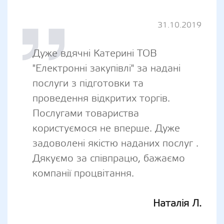
31.10.2019
Дуже вдячні Катерині ТОВ
"Електронні закупівлі" за надані
послуги з підготовки та
проведення відкритих торгів.
Послугами товариства
користуємося не вперше. Дуже
задоволені якістю наданих послуг .
Дякуємо за співпрацю, бажаємо
компанії процвітання.
Наталія Л.