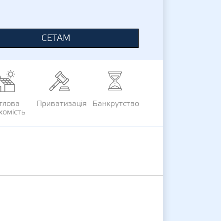
СЕТАМ
тлова
Приватизація
Банкрутство
хомість