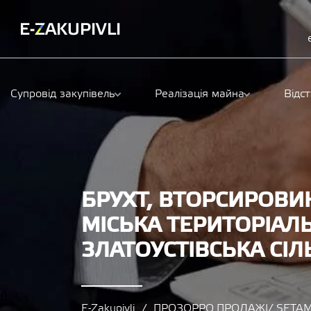
Супровід закупівель
Реалізація майна
Відс
БРУХТ, ВТОРСИРОВИН
МІСЬКА ТЕРИТОРІАЛ
ЗЛАТОУСТІВСЬКА СІЛ
E-Zakupivli
ПРОЗОРРО.ПРОДАЖІ/ SETAM