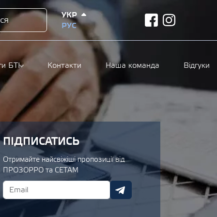
УКР
ся
facebook
instagram
РУС
ги БТІ
Контакти
Наша команда
Відгуки
ПІДПИСАТИСЬ
Отримайте найсвіжіші пропозиції від
ПРОЗОРРО та СЕТАМ