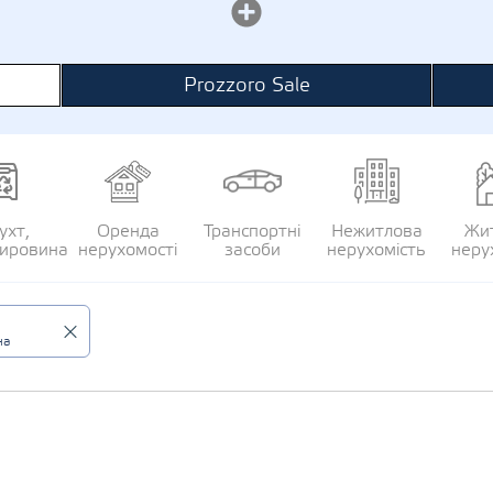
Prozzoro Sale
ухт,
Оренда
Транспортні
Нежитлова
Жи
сировина
нерухомості
засоби
нерухомість
неру
на