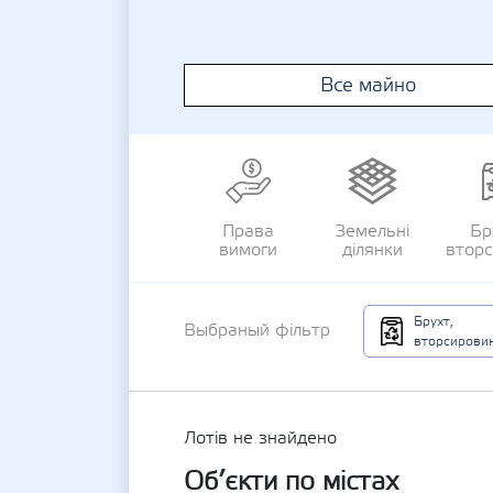
Все майно
Права
Земельні
Бр
вимоги
ділянки
втор
Брухт,
Выбраный фільтр
вторсирови
Лотів не знайдено
Об’єкти по містах