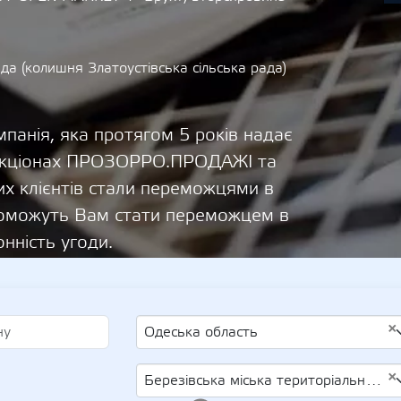
да (колишня Златоустівська сільська рада)
панія, яка протягом 5 років надає
 аукціонах ПРОЗОРРО.ПРОДАЖІ та
х клієнтів стали переможцями в
опоможуть Вам стати переможцем в
онність угоди.
×
Одеська область
×
Березівська міська територіальна громада (колишня Златоустівська сільська рада)