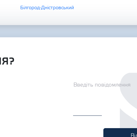
Білгород-Дністровський
НЯ?