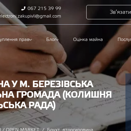
067 215 39 99
Зв’язати
electroni.zakupivli@gmail.com
туплення прав
Блог
Оцінка майна
Послу
А У М. БЕРЕЗІВСЬКА
ЬНА ГРОМАДА (КОЛИШНЯ
ЬСЬКА РАДА)
 / OPEN MARKET
Брухт, вторсировина