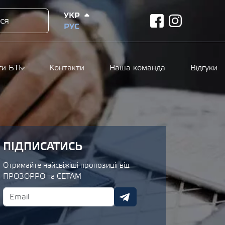
УКР
ся
facebook
instagram
РУС
ги БТІ
Контакти
Наша команда
Відгуки
ПІДПИСАТИСЬ
Отримайте найсвіжіші пропозиції від
ПРОЗОРРО та СЕТАМ