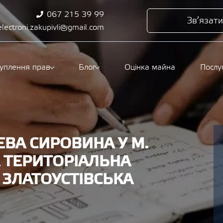
067 215 39 99
Зв’язати
electroni.zakupivli@gmail.com
туплення прав
Блог
Оцінка майна
Послу
ВА СИРОВИНА У М.
А ТЕРИТОРІАЛЬНА
ЗЛАТОУСТІВСЬКА