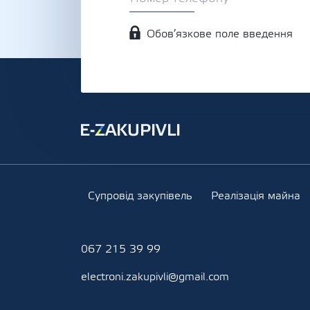
Обов’язкове поле введення
Супровід закупівель
Реалізація майна
067 215 39 99
electroni.zakupivli@gmail.com