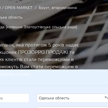
 / OPEN MARKET
Брухт, вторсировина
ька область
да (колишня Златоустівська сільська рада)
панія, яка протягом 5 років надає
 аукціонах ПРОЗОРРО.ПРОДАЖІ та
х клієнтів стали переможцями в
опоможуть Вам стати переможцем в
онність угоди.
×
Одеська область