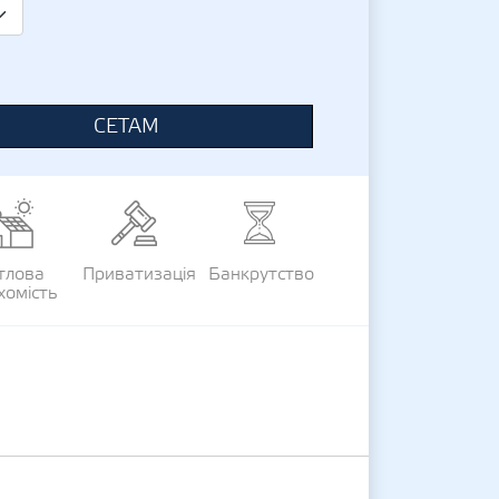
СЕТАМ
тлова
Приватизація
Банкрутство
хомість