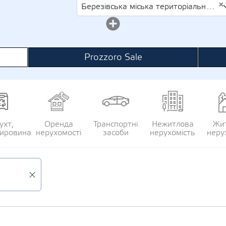
×
Березівська міська територіальна громада (колишня Златоустівська сільська рада)
Prozzoro Sale
ухт,
Оренда
Транспортні
Нежитлова
Жи
сировина
нерухомості
засоби
нерухомість
неру