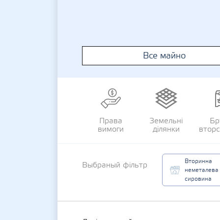
Все майно
Права
Земельні
Бр
вимоги
ділянки
втор
Вторинна
Выбраный фільтр
неметалева
сировина