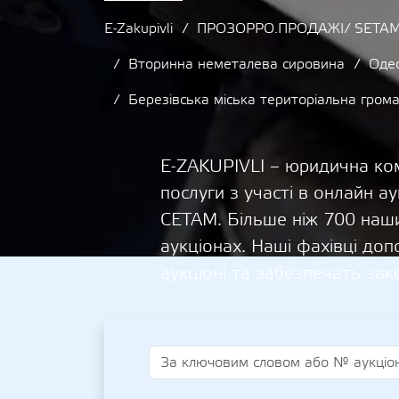
E-Zakupivli
ПРОЗОРРО.ПРОДАЖІ/ SETAM
Вторинна неметалева сировина
Одес
Березівська міська територіальна грома
E-ZAKUPIVLI – юридична ком
послуги з участі в онлайн
СЕТАМ. Більше ніж 700 наши
аукціонах. Наші фахівці д
аукціоні та забезпечать зак