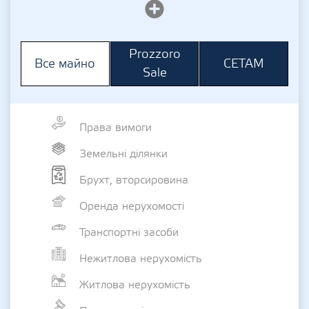
Prozzoro
СЕТАМ
Все майно
Sale
Права вимоги
Земельні ділянки
Брухт, вторсировина
Оренда нерухомості
Транспортні засоби
Нежитлова нерухомість
Житлова нерухомість