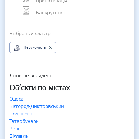
Приватизація
Банкрутство
Выбраный фільтр
Нерухомість
Лотів не знайдено
Об’єкти по містах
Одеса
Білгород-Дністровський
Подільськ
Татарбунари
Рені
Біляївка