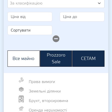
За класифікацією
Prozzoro
СЕТАМ
Все майно
Sale
Права вимоги
Земельні ділянки
Брухт, вторсировина
Оренда нерухомості