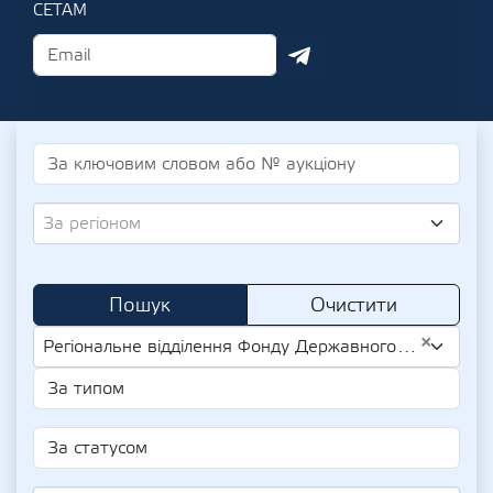
СЕТАМ
За регіоном
Пошук
Очистити
×
Регіональне відділення Фонду Державного Майна України по Вінницькій та Хмельницькій областях (UA-EDR 42964094)