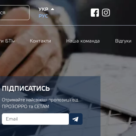
УКР
ся
facebook
instagram
РУС
ги БТІ
Контакти
Наша команда
Відгуки
ПІДПИСАТИСЬ
Отримайте найсвіжіші пропозиції від
ПРОЗОРРО та СЕТАМ