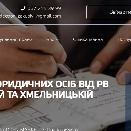
067 215 39 99
Зв’язати
electroni.zakupivli@gmail.com
туплення прав
Блог
Оцінка майна
Послу
ЮРИДИЧНИХ ОСІБ ВІД РВ
Й ТА ХМЕЛЬНИЦЬКІЙ
 / OPEN MARKET
Права вимоги