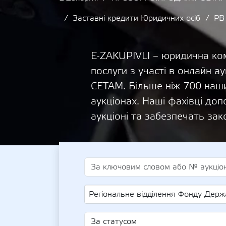
Заставні кредити Юридичних осіб
РВ
E-ZAKUPIVLI – юридична ком
послуги з участі в онлайн
СЕТАМ. Більше ніж 700 наши
аукціонах. Наші фахівці д
аукціоні та забезпечать зак
Регіональне відділення Фонду Державного Майна України по Вінницькій та Хмельницькій областя