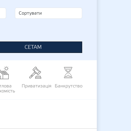
СЕТАМ
тлова
Приватизація
Банкрутство
хомість