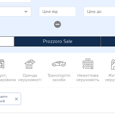
Prozzoro Sale
ухт,
Оренда
Транспортні
Нежитлова
Жи
сировина
нерухомості
засоби
нерухомість
неру
едити
сіб