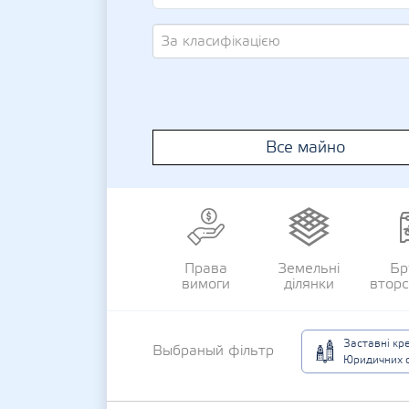
За класифікацією
Все майно
Права
Земельні
Бр
вимоги
ділянки
втор
Заставні кр
Выбраный фільтр
Юридичних о