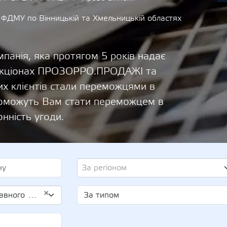
 ФДМУ по Вінницькій та Хмельницькій областях
панія, яка протягом 5 років надає
 аукціонах ПРОЗОРРО.ПРОДАЖІ та
х клієнтів стали переможцями в
опоможуть Вам стати переможцем в
онність угоди.
За регіоном
×
х (UA-EDR 42964094)