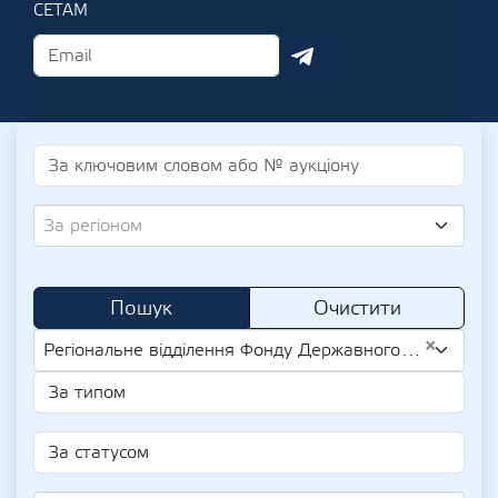
СЕТАМ
За регіоном
Пошук
Очистити
×
Регіональне відділення Фонду Державного Майна України по Вінницькій та Хмельницькій областях (UA-EDR 42964094)