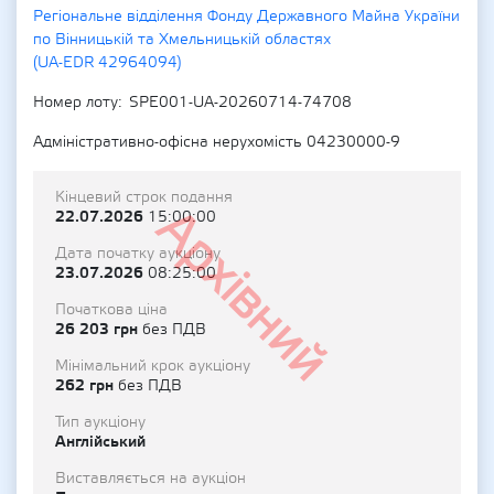
Регіональне відділення Фонду Державного Майна України
по Вінницькій та Хмельницькій областях
(UA-EDR 42964094)
Номер лоту
SPE001-UA-20260714-74708
Адміністративно-офісна нерухомість 04230000-9
Кінцевий строк подання
Архівний
22.07.2026
15:00:00
Дата початку аукціону
23.07.2026
08:25:00
Початкова ціна
26 203 грн
без ПДВ
Мінімальний крок аукціону
262 грн
без ПДВ
Тип аукціону
Англійський
Виставляється на аукціон