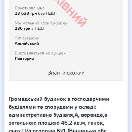
Архівний
Початкова ціна
23 633 грн
без ПДВ
Мінімальний крок аукціону
236 грн
з ПДВ
Тип аукціону
Англійський
Виставляється на аукціон
Повторно
Знайти схожий
Громадський будинок з господарчими
будівлями та спорудами у складі:
адміністративна будівля,А, веранда,а
загальною площею 46,2 кв.м, ганок,
льох,П/а огорожа №1 (Вінницька обл.,