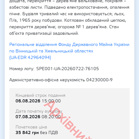
дощата, перекриття – дерев’яне вальковане, покрівля –
азбестові листи. Підведено електропостачання, опалення
пічне. Будівля тривалий час не використовується; льох,
П/а, 1965 року побудови. Котлован обкладений цеглою,
перекриття дерев’яне; огорожа № 1 дерев’яна. Стан
об’єкта приватизації задовільний.
Регіональне відділення Фонду Державного Майна України
по Вінницькій та Хмельницькій областях
(UA-EDR 42964094)
Номер лоту
SPE001-UA-20260722-76105
Адміністративно-офісна нерухомість 04230000-9
Кінцевий строк подання
Архівний
06.08.2026
15:00:00
Дата початку аукціону
07.08.2026
08:20:00
Початкова ціна
35 842 грн
без ПДВ