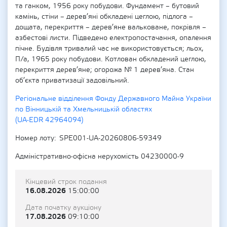
та ганком, 1956 року побудови. Фундамент – бутовий
камінь, стіни – дерев’яні обкладені цеглою, підлога –
дощата, перекриття – дерев’яне вальковане, покрівля –
азбестові листи. Підведено електропостачання, опалення
пічне. Будівля тривалий час не використовується; льох,
П/а, 1965 року побудови. Котлован обкладений цеглою,
перекриття дерев’яне; огорожа № 1 дерев’яна. Стан
об’єкта приватизації задовільний.
Регіональне відділення Фонду Державного Майна України
по Вінницькій та Хмельницькій областях
(UA-EDR 42964094)
Номер лоту
SPE001-UA-20260806-59349
Адміністративно-офісна нерухомість 04230000-9
Кінцевий строк подання
16.08.2026
15:00:00
Дата початку аукціону
17.08.2026
09:10:00