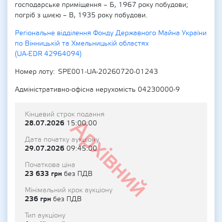
господарське приміщення – Б, 1967 року побудови;
погріб з шиєю – В, 1935 року побудови.
Регіональне відділення Фонду Державного Майна України
по Вінницькій та Хмельницькій областях
(UA-EDR 42964094)
Номер лоту
SPE001-UA-20260720-01243
Адміністративно-офісна нерухомість 04230000-9
Кінцевий строк подання
Архівний
28.07.2026
15:00:00
Дата початку аукціону
29.07.2026
09:45:00
Початкова ціна
23 633 грн
без ПДВ
Мінімальний крок аукціону
236 грн
без ПДВ
Тип аукціону