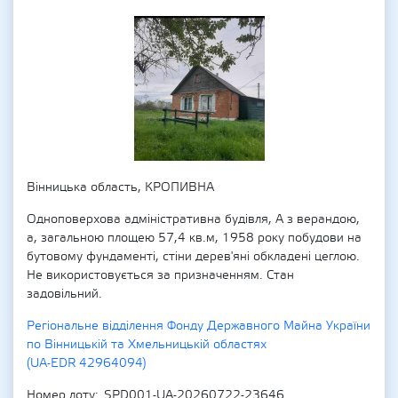
Вінницька область, КРОПИВНА
Одноповерхова адміністративна будівля, А з верандою,
а, загальною площею 57,4 кв.м, 1958 року побудови на
бутовому фундаменті, стіни дерев'яні обкладені цеглою.
Не використовується за призначенням. Стан
задовільний.
Регіональне відділення Фонду Державного Майна України
по Вінницькій та Хмельницькій областях
(UA-EDR 42964094)
Номер лоту
SPD001-UA-20260722-23646