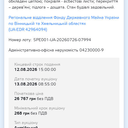
обкладені цеглою; покрівля - асбестові листи; перекриття
– дерев’яні; підлога – дощата. Стан будівлі задовільний.
Регіональне відділення Фонду Державного Майна України
по Вінницькій та Хмельницькій областях
(UA-EDR 42964094)
Номер лоту
SPE001-UA-20260726-07994
Адміністративно-офісна нерухомість 04230000-9
Кінцевий строк подання
12.08.2026
15:00:00
Дата початку аукціону
13.08.2026
08:55:00
Початкова ціна
26 767 грн
без ПДВ
Мінімальний крок аукціону
268 грн
без ПДВ
Тип аукціону
Англійський