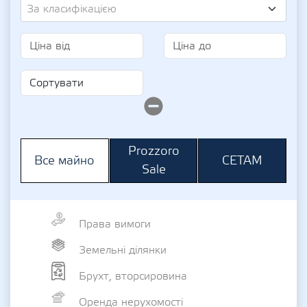
За класифікацією
Prozzoro
СЕТАМ
Все майно
Sale
Права вимоги
Земельні ділянки
Брухт, вторсировина
Оренда нерухомості