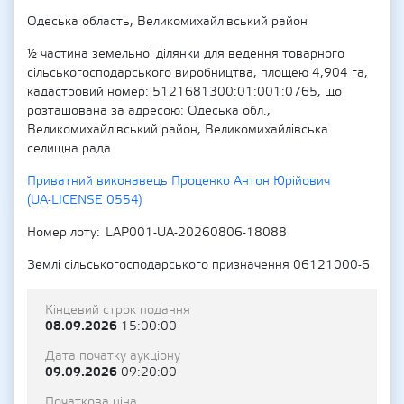
Одеська область, Великомихайлівський район
½ частина земельної ділянки для ведення товарного
сільськогосподарського виробництва, площею 4,904 га,
кадастровий номер: 5121681300:01:001:0765, що
розташована за адресою: Одеська обл.,
Великомихайлівський район, Великомихайлівська
селищна рада
Приватний виконавець Проценко Антон Юрійович
(UA-LICENSE 0554)
Номер лоту
LAP001-UA-20260806-18088
Землі сільськогосподарського призначення 06121000-6
Кінцевий строк подання
08.09.2026
15:00:00
Дата початку аукціону
09.09.2026
09:20:00
Початкова ціна