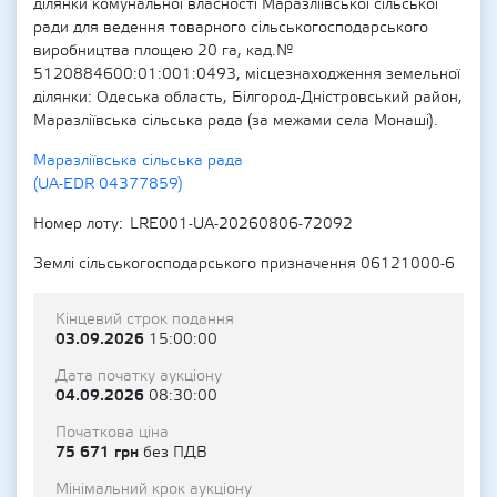
ділянки комунальної власності Маразліївської сільської
ради для ведення товарного сільськогосподарського
виробництва площею 20 га, кад.№
5120884600:01:001:0493, місцезнаходження земельної
ділянки: Одеська область, Білгород-Дністровський район,
Маразліївська сільська рада (за межами села Монаші).
Маразліївська сільська рада
(UA-EDR 04377859)
Номер лоту
LRE001-UA-20260806-72092
Землі сільськогосподарського призначення 06121000-6
Кінцевий строк подання
03.09.2026
15:00:00
Дата початку аукціону
04.09.2026
08:30:00
Початкова ціна
75 671 грн
без ПДВ
Мінімальний крок аукціону