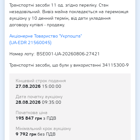
Транспортні засоби 11 од. згідно переліку. Стан
незадовільний. Вивіз майна покладається на переможця
аукціону у 10 денний термін, від дати укладання
договору купівлі - продажу.
Акціонерне Товариство "Укрпошта"
(UA-EDR 21560045)
Номер лоту
BSE001-UA-20260806-27421
Транспортні засоби, що були у використанні 34115300-9
Кінцевий строк подання
27.08.2026
15:00:00
Дата початку аукціону
28.08.2026
09:35:00
Початкова ціна
195 847 грн
з ПДВ
Мінімальний крок аукціону
9 792 грн
без ПДВ