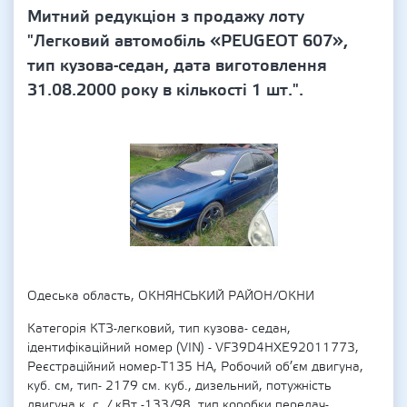
Митний редукціон з продажу лоту
"Легковий автомобіль «PEUGEOT 607»,
тип кузова-седан, дата виготовлення
31.08.2000 року в кількості 1 шт.".
Одеська область, ОКНЯНСЬКИЙ РАЙОН/ОКНИ
Категорія КТЗ-легковий, тип кузова- седан,
ідентифікаційний номер (VIN) - VF39D4HXE92011773,
Реєстраційний номер-T135 HA, Робочий об’єм двигуна,
куб. см, тип- 2179 см. куб., дизельний, потужність
двигуна к. с ./ кВт -133/98, тип коробки передач-