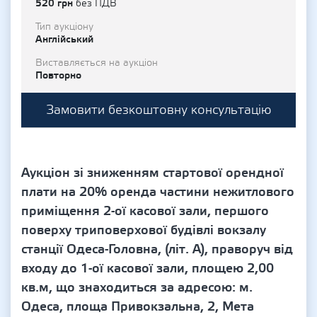
520 грн
без ПДВ
Тип аукціону
Англійський
Виставляється на аукціон
Повторно
Замовити безкоштовну консультацію
Аукціон зі зниженням стартової орендної
плати на 20% оренда частини нежитлового
приміщення 2-ої касової зали, першого
поверху триповерхової будівлі вокзалу
станції Одеса-Головна, (літ. А), праворуч від
входу до 1-ої касової зали, площею 2,00
кв.м, що знаходиться за адресою: м.
Одеса, площа Привокзальна, 2, Мета