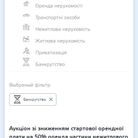
Оренда нерухомості
Транспортні засоби
Нежитлова нерухомість
Житлова нерухомість
Приватизація
Банкрутство
Выбраный фільтр
Банкрутство
Аукціон зі зниженням стартової орендної
плати на 50% оренда частини нежитлового