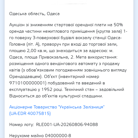
Одеська область, Одеса
Аукціон зі зниженням стартової орендної плати на 50%
оренда частини нежитлового приміщення (кругла зала) 1-
го поверху 3-поверхової будівлі вокзалу станції Одеса-
Головна (літ. А), праворуч при вході до торгової зали,
площею 2,00 кв.м, що знаходиться за адресою: м.
Одеса, площа Привокзальна, 2. Мета використання:
розміщення одного вендінгового автомату з продажу
квітів (з обов’язковим погодженням зовнішнього вигляду
Орендодавцем). Об’єкт (інвентарний номер
9710100000001) побудований та введений в
експлуатацію у 1952 році. Технічний стан – задовільний
Відноситься до об’єктів культурної спадщини.
Акціонерне Товариство "Українська Залізниця"
(UA-EDR 40075815)
Номер лоту
RLE001-UA-20260806-94088
Нерухоме майно 04000000-8