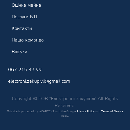
Оцінка майна
Послуги БТІ
Контакти
Наша команда
Відгуки
067 215 39 99
electroni.zakupivli@gmail.com
Copyright © ТОВ "Електронні закупівлі" All Rights
Reserved.
This site is protected by reCAPTCHA and the Google
Privacy Policy
and
Terms of Service
apply.