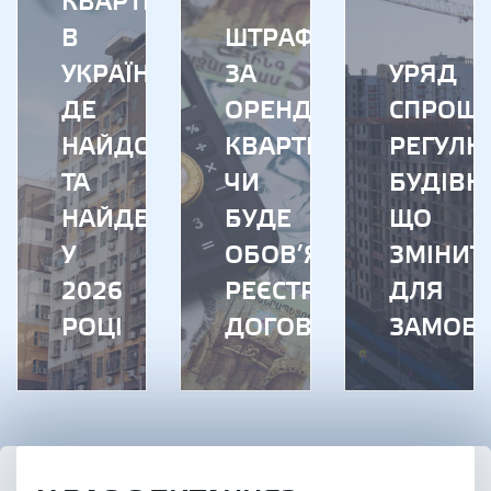
КВАРТИРИ
В
ШТРАФИ
УКРАЇНІ:
ЗА
УРЯД
ДЕ
ОРЕНДУ
СПРОЩ
НАЙДОРОЖЧЕ
КВАРТИР:
РЕГУЛЮ
ТА
ЧИ
БУДІВН
НАЙДЕШЕВШЕ
БУДЕ
ЩО
У
ОБОВ’ЯЗКОВА
ЗМІНИТ
2026
РЕЄСТРАЦІЯ
ДЛЯ
РОЦІ
ДОГОВОРІВ
ЗАМОВН