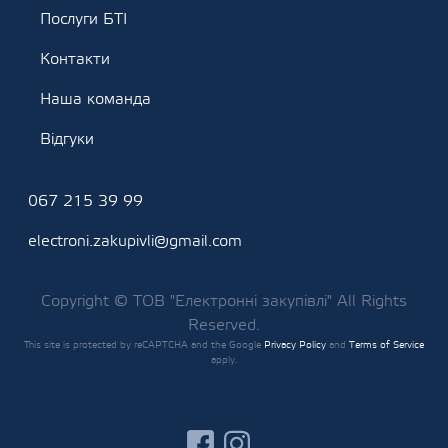
Послуги БТІ
Контакти
Наша команда
Відгуки
067 215 39 99
electroni.zakupivli@gmail.com
Copyright © ТОВ "Електронні закупівлі" All Rights
Reserved.
This site is protected by reCAPTCHA and the Google
Privacy Policy
and
Terms of Service
apply.
facebook
instagram