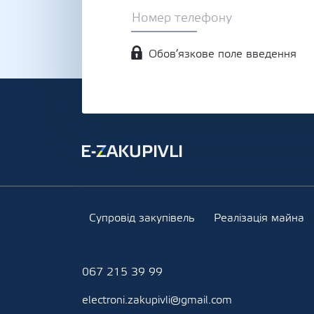
Обов’язкове поле введення
Супровід закупівель
Реалізація майна
067 215 39 99
electroni.zakupivli@gmail.com