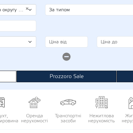
×
ч (UA-IPN 3227503896)
Prozzoro Sale
ухт,
Оренда
Транспортні
Нежитлова
Жи
сировина
нерухомості
засоби
нерухомість
неру