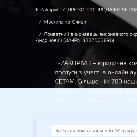
E-Zakupivli
ПРОЗОРРО.ПРОДАЖІ/ SETAM
Мастила та Оливи
Приватний виконавець виконавчого окр
Андрійович (UA-IPN 3227503896)
E-ZAKUPIVLI – юридична ком
послуги з участі в онлайн
СЕТАМ. Більше ніж 700 наши
аукціонах. Наші фахівці д
аукціоні та забезпечать зак