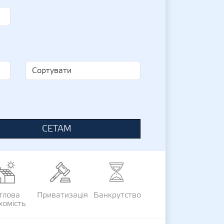
СЕТАМ
тлова
Приватизація
Банкрутство
хомість