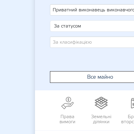
Приватний виконавець виконавчого округу Закарпатської області Ярошевський Дмитро Андрійови
За класифікацією
Все майно
Права
Земельні
Бр
вимоги
ділянки
втор