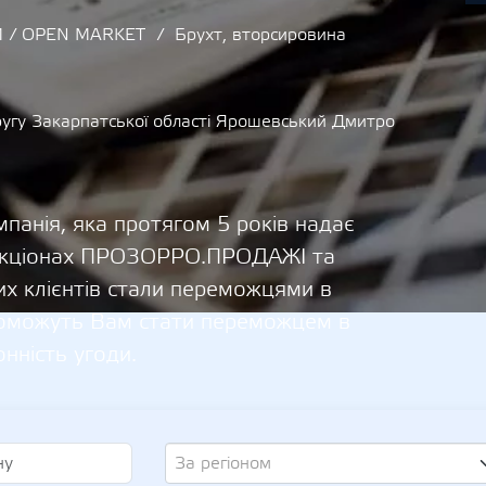
 / OPEN MARKET
Брухт, вторсировина
угу Закарпатської області Ярошевський Дмитро
панія, яка протягом 5 років надає
 аукціонах ПРОЗОРРО.ПРОДАЖІ та
х клієнтів стали переможцями в
опоможуть Вам стати переможцем в
онність угоди.
За регіоном