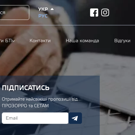
УКР
ся
facebook
instagram
РУС
ги БТІ
Контакти
Наша команда
Відгуки
ПІДПИСАТИСЬ
Отримайте найсвіжіші пропозиції від
ПРОЗОРРО та СЕТАМ