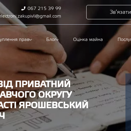
067 215 39 99
Зв’язати
electroni.zakupivli@gmail.com
туплення прав
Блог
Оцінка майна
Послу
ВІД ПРИВАТНИЙ
АВЧОГО ОКРУГУ
АСТІ ЯРОШЕВСЬКИЙ
Ч