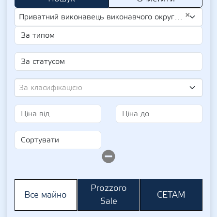
×
Приватний виконавець виконавчого округу Закарпатської області Ярошевський Дмитро Андрійович (UA-IPN 3227503896)
За класифікацією
Prozzoro
СЕТАМ
Все майно
Sale